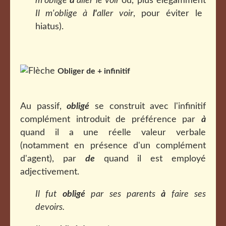
m'oblige
d'
aller le voir
ou, plus élégamment
Il m'oblige à
l'
aller voir
, pour éviter le
hiatus).
Obliger de + infinitif
Au passif,
obligé
se construit avec l'infinitif
complément introduit de préférence par
à
quand il a une réelle valeur verbale
(notamment en présence d'un complément
d'agent), par
de
quand il est employé
adjectivement.
Il fut
obligé
par ses parents
à
faire ses
devoirs
.