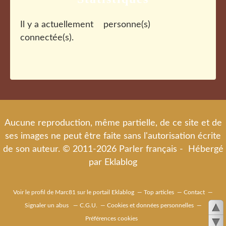
Il y a actuellement
personne(s)
connectée(s).
Aucune reproduction, même partielle, de ce site et de
ses images ne peut être faite sans l'autorisation écrite
de son auteur. © 2011-2026 Parler français - Hébergé
par
Eklablog
Voir le profil de
Marc81
sur le portail Eklablog
Top articles
Contact
Signaler un abus
C.G.U.
Cookies et données personnelles
Préférences cookies