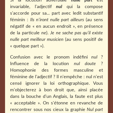
Si la locution adverbiale
nulle part
est
invariable, l'adjectif
nul
qui la compose
s'accorde pour sa... part avec ledit substantif
féminin :
Ils n'iront nulle part ailleurs
(au sens
négatif de « en aucun endroit », en présence
de la particule
ne
).
Je ne sache pas qu’il existe
nulle part meilleur musicien
(au
sens positif de
« quelque part »
).
Confusion avec le pronom indéfini
nul
?
Influence de la locution
nul doute
?
Homophonie des formes masculine et
féminine de l'adjectif ? Il n'empêche : nul n'est
censé ignorer la loi orthographique. Vous
m'objecterez à bon droit que, ainsi placée
dans la bouche d'un Anglais, la faute est plus
« acceptable ». On s'étonne en revanche de
rencontrer sous nos cieux la graphie
Nul part