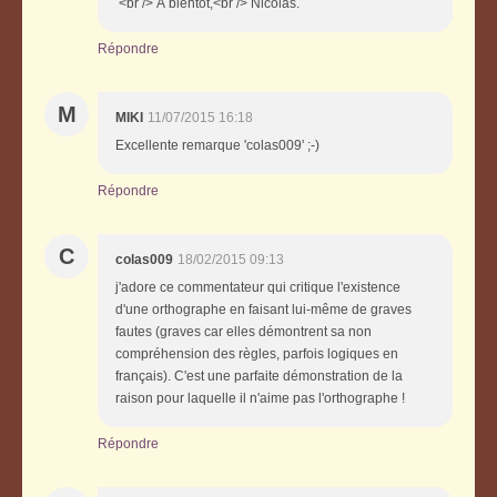
<br /> À bientôt,<br /> Nicolas.
Répondre
M
MIKI
11/07/2015 16:18
Excellente remarque 'colas009' ;-)
Répondre
C
colas009
18/02/2015 09:13
j'adore ce commentateur qui critique l'existence
d'une orthographe en faisant lui-même de graves
fautes (graves car elles démontrent sa non
compréhension des règles, parfois logiques en
français). C'est une parfaite démonstration de la
raison pour laquelle il n'aime pas l'orthographe !
Répondre