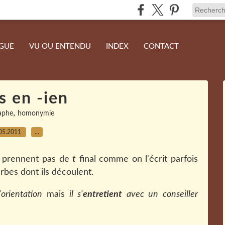
NGUE
VU OU ENTENDU
INDEX
CONTACT
 en -ien
,
aphe
homonymie
05.2011
…
ne prennent pas de
t
final comme on l'écrit parfois
erbes dont ils découlent.
'orientation
mais
il s'
entretient
avec un conseiller