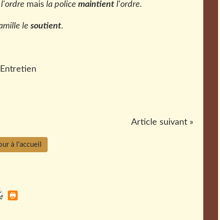
l'ordre
mais
la police
maintient
l'ordre.
amille le
soutient
.
Article suivant »
ur à l'accueil