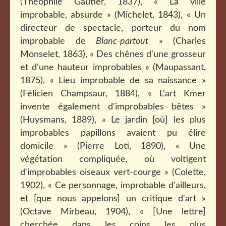
(Théophile Gautier, 1837), « La ville
improbable, absurde » (Michelet, 1843), « Un
directeur de spectacle, porteur du nom
improbable de
Blanc-partout
» (Charles
Monselet, 1863), « Des chênes d'une grosseur
et d'une hauteur improbables » (Maupassant,
1875), « Lieu improbable de sa naissance »
(Félicien Champsaur, 1884), « L'art Kmer
invente également d'improbables bêtes »
(Huysmans, 1889), « Le jardin [où] les plus
improbables papillons avaient pu élire
domicile » (Pierre Loti, 1890), « Une
végétation compliquée, où voltigent
d'improbables oiseaux vert-courge » (Colette,
1902), « Ce personnage, improbable d'ailleurs,
et [que nous appelons] un critique d'art »
(Octave Mirbeau, 1904), « [Une lettre]
cherchée dans les coins les plus