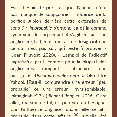
Est-il besoin de préciser que d'aucuns n'ont
pas manqué de soupçonner l'influence de la
perfide Albion derrière cette extension de
sens ? «
Improbable
s'entend çà et là comme
synonyme de surprenant, il s'agit en fait d'un
anglicisme, l'adjectif français ne désignant que
ce qui n'est pas sûr, qui reste à prouver »
(Jean Pruvost, 2020), « L'emploi de l'adjectif
improbable
peut, comme pour la plupart des
anglicismes rampants, introduire une
ambiguïté :
Une improbable erreur de GPS
(titre
Yahoo). [Faut-il] comprendre une erreur "peu
probable" ou une erreur "invraisemblable,
inimaginable" ? » (Richard Rongier, 2016). C'est
aller, me semble-t-il, un peu vite en besogne.
Car l'influence anglaise, quand elle serait...
(6)
probable dans cette affaire
, a-t-elle été