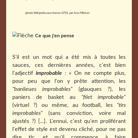
(photo Wikipédia sous licence GFDL par Arno Mikkor)
Ce que j'en pense
S'il est un mot qui a été mis à toutes les
sauces, ces dernières années, c'est bien
l'adjectif
improbable
: « On ne compte plus,
pour peu que l'on y prête attention, les
"banlieues improbables"
(glauques ?), les
paniers de basket au
"filet improbable"
(virtuel ?) ou même, au football, les
"tirs
improbables"
(sans conviction, voire mal
ajustés ?) [...]. L'ennui, c'est qu'en proliférant
l'effet de style est devenu cliché, pour ne pas
dire tic, et qu'il commence à faire