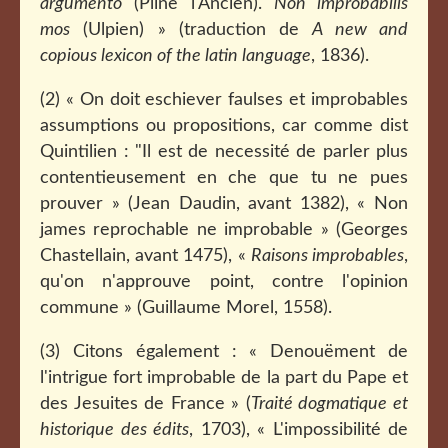
argumento
(Pline l'Ancien).
Non improbabilis
mos
(Ulpien) » (traduction de
A new and
copious lexicon of the latin language
, 1836).
(2) « On doit eschiever faulses et improbables
assumptions ou propositions, car comme dist
Quintilien : "Il est de necessité de parler plus
contentieusement en che que tu ne pues
prouver » (Jean Daudin, avant 1382), « Non
james reprochable ne improbable » (Georges
Chastellain, avant 1475), «
Raisons improbables
,
qu'on n'approuve point, contre l'opinion
commune » (Guillaume Morel, 1558).
(3) Citons également : « Denouëment de
l'intrigue fort improbable de la part du Pape et
des Jesuites de France » (
Traité dogmatique et
historique des édits
, 1703), « L'impossibilité de