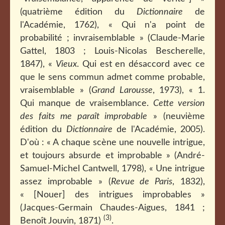
(quatrième édition du
Dictionnaire
de
l'Académie, 1762), « Qui n'a point de
probabilité ; invraisemblable » (Claude-Marie
Gattel, 1803 ; Louis-Nicolas Bescherelle,
1847), «
Vieux
. Qui est en désaccord avec ce
que le sens commun admet comme probable,
vraisemblable » (
Grand Larousse
, 1973), « 1.
Qui manque de vraisemblance.
Cette version
des faits me paraît improbable
» (neuvième
édition du
Dictionnaire
de l'Académie, 2005).
D'où : « A chaque scène une nouvelle intrigue,
et toujours absurde et improbable » (André-
Samuel-Michel Cantwell, 1798), « Une intrigue
assez improbable » (
Revue de Paris
, 1832),
« [Nouer] des intrigues improbables »
(Jacques-Germain Chaudes-Aigues, 1841 ;
(3)
Benoît Jouvin, 1871)
.