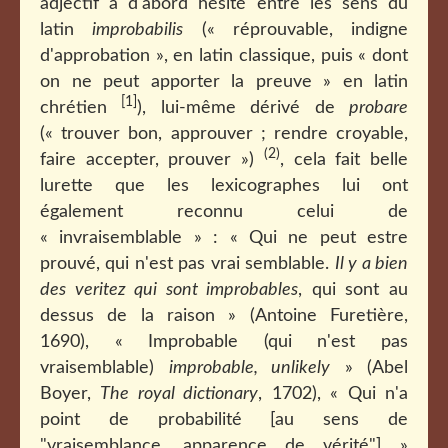
adjectif a d'abord hésité entre les sens du
latin
improbabilis
(« réprouvable, indigne
d'approbation », en latin classique, puis « dont
on ne peut apporter la preuve » en latin
[1]
chrétien
), lui-même dérivé de
probare
(« trouver bon, approuver ; rendre croyable,
(2)
faire accepter, prouver »)
, cela fait belle
lurette que les lexicographes lui ont
également reconnu celui de
« invraisemblable » : « Qui ne peut estre
prouvé, qui n'est pas vrai semblable.
Il y a bien
des veritez qui sont improbables
, qui sont au
dessus de la raison » (Antoine Furetière,
1690), « Improbable (qui n'est pas
vraisemblable)
improbable, unlikely
» (Abel
Boyer,
The royal dictionary
, 1702), « Qui n'a
point de probabilité [au sens de
"vraisemblance, apparence de vérité"] »