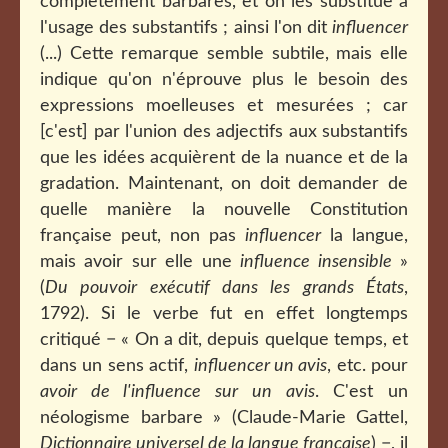
complètement barbares, et on les substitue à
l'usage des substantifs ; ainsi l'on dit
influencer
(...) Cette remarque semble subtile, mais elle
indique qu'on n'éprouve plus le besoin des
expressions moelleuses et mesurées ; car
[c'est] par l'union des adjectifs aux substantifs
que les idées acquièrent de la nuance et de la
gradation. Maintenant, on doit demander de
quelle manière la nouvelle Constitution
française peut, non pas
influencer
la langue,
mais avoir sur elle une
influence insensible
»
(
Du pouvoir exécutif dans les grands États
,
1792). Si le verbe fut en effet longtemps
critiqué − «
On a dit, depuis quelque temps, et
dans un sens actif,
influencer un avis
, etc. pour
avoir de l'influence sur un avis
. C'est un
néologisme barbare » (Claude-Marie Gattel,
Dictionnaire universel de la langue française
) −, il