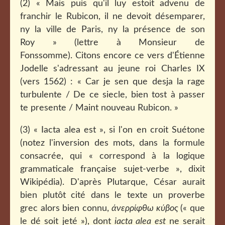
(2) « Mais puis qu'il luy estoit advenu de
franchir le Rubicon, il ne devoit désemparer,
ny la ville de Paris, ny la présence de son
Roy » (lettre à Monsieur de
Fonssomme). Citons encore ce vers d'Étienne
Jodelle s'adressant au jeune roi Charles IX
(vers 1562) : « Car je sen que desja la rage
turbulente / De ce siecle, bien tost à passer
te presente / Maint nouveau Rubicon. »
(3) « Iacta alea est », si l'on en croit Suétone
(notez l'inversion des mots, dans la formule
consacrée, qui « correspond à la logique
grammaticale française sujet-verbe », dixit
Wikipédia). D'après Plutarque, César aurait
bien plutôt cité dans le texte un proverbe
grec alors bien connu,
άνερρίφθω κύβος
(« que
le dé soit jeté »), dont
iacta alea est
ne serait