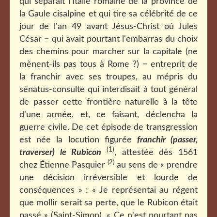
qui séparait l'Italie romaine de la province de
la Gaule cisalpine et qui tire sa célébrité de ce
jour de l'an 49 avant Jésus-Christ où Jules
César − qui avait pourtant l'embarras du choix
des chemins pour marcher sur la capitale (ne
mènent-ils pas tous à Rome ?) − entreprit de
la franchir avec ses troupes, au mépris du
sénatus-consulte qui interdisait à tout général
de passer cette frontière naturelle à la tête
d'une armée, et, ce faisant, déclencha la
guerre civile. De cet épisode de transgression
est née la locution figurée
franchir (passer,
(1)
traverser) le Rubicon
, attestée dès 1561
(2)
chez Étienne Pasquier
au sens de « prendre
une décision irréversible et lourde de
conséquences » : « Je représentai au régent
que mollir serait sa perte, que le Rubicon était
passé » (Saint-Simon), « Ce n'est pourtant pas