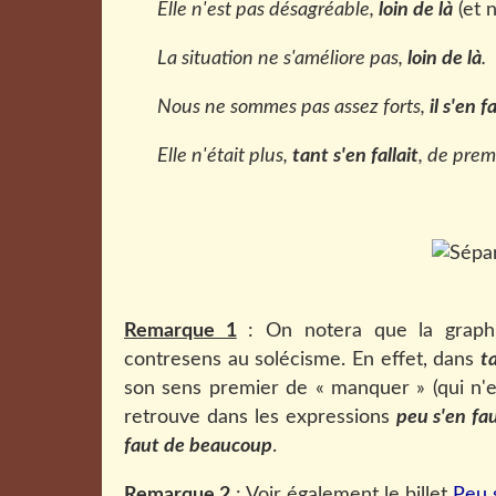
Elle n'est pas désagréable,
loin de là
(et 
La situation ne s'améliore pas,
loin de là
.
Nous ne sommes pas assez forts,
il s'en f
Elle n'était plus,
tant s'en fallait
, de prem
Remarque 1
: On notera que la grap
contresens au solécisme. En effet, dans
t
son sens premier de « manquer » (qui n'e
retrouve dans les expressions
peu s'en fa
faut de beaucoup
.
Remarque 2
: Voir également le billet
Peu 