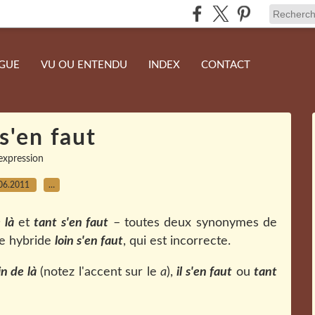
NGUE
VU OU ENTENDU
INDEX
CONTACT
s'en faut
expression
06.2011
…
 là
et
tant s'en faut
– toutes deux synonymes de
le hybride
loin s'en faut
, qui est incorrecte.
in de là
(notez l'accent sur le
a
),
il s'en faut
ou
tant