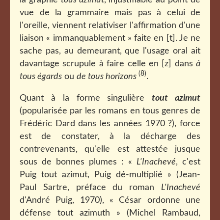
la graphie
tous azimut
, injustifiable au point de
vue de la grammaire mais pas à celui de
l'oreille, viennent relativiser l'affirmation d'une
liaison « immanquablement » faite en [t]. Je ne
sache pas, au demeurant, que l'usage oral ait
davantage scrupule à faire celle en [z] dans
à
(8)
tous égards
ou
de tous horizons
.
Quant à la forme singulière
tout azimut
(popularisée par les romans en tous genres de
Frédéric Dard dans les années 1970 ?), force
est de constater, à la décharge des
contrevenants, qu'elle est attestée jusque
sous de bonnes plumes : «
L'Inachevé
, c'est
Puig tout azimut, Puig dé-multiplié » (Jean-
Paul Sartre, préface du roman
L'Inachevé
d'André Puig, 1970), « César ordonne une
défense tout azimuth » (Michel Rambaud,