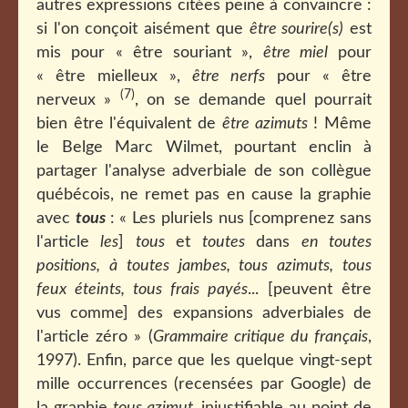
autres expressions citées peine à convaincre :
si l'on conçoit aisément que
être sourire(s)
est
mis pour « être souriant »,
être miel
pour
« être mielleux »,
être nerfs
pour « être
(7)
nerveux »
, on se demande quel pourrait
bien être l'équivalent de
être azimuts
! Même
le Belge Marc Wilmet, pourtant enclin à
partager l'analyse adverbiale de son collègue
québécois, ne remet pas en cause la graphie
avec
tous
: « Les pluriels nus [comprenez sans
l'article
les
]
tous
et
toutes
dans
en toutes
positions, à toutes jambes, tous azimuts, tous
feux éteints, tous frais payés
... [peuvent être
vus comme] des expansions adverbiales de
l'article zéro » (
Grammaire critique du français
,
1997). Enfin, parce que les quelque vingt-sept
mille occurrences (recensées par Google) de