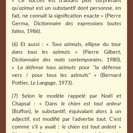
« Ce succès est d'autant plus surprenant
qu'
azimut
est un substantif dont personne, en
fait, ne connaît la signification exacte » (Pierre
Germa,
Dictionnaire des expressions toutes
faites
, 1986).
(6) Et aussi : «
Tous azimuts
, ellipse du tour
dans tous les azimuts
» (Pierre Gilbert,
Dictionnaire des mots contemporains
, 1980),
«
La défense tous azimuts
pour "la défense
vers / pour tous les azimuts" » (Bernard
Pottier,
Le Langage
, 1973).
(7) Selon le modèle rappelé par Noël et
Chapsal : « Dans
le chien est tout ardeur
(Buffon), le substantif, équivalant alors à un
adjectif, est modifié par l'adverbe
tout
. C'est
comme s'il y avait :
le chien est tout ardent
»