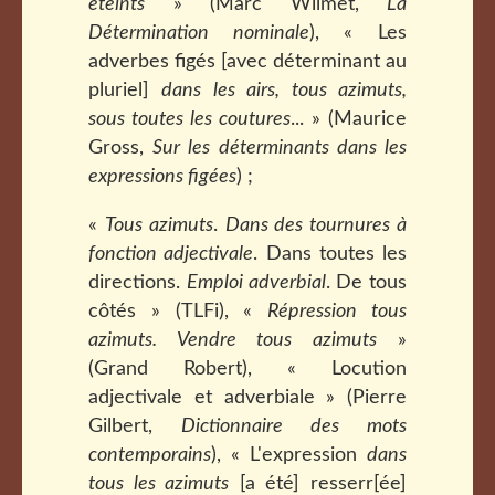
éteints
» (Marc Wilmet,
La
Détermination nominale
), « Les
adverbes figés [avec déterminant au
pluriel]
dans les airs, tous azimuts,
sous toutes les coutures
... » (Maurice
Gross,
Sur les déterminants dans les
expressions figées
) ;
«
Tous azimuts
.
Dans des tournures à
fonction adjectivale
. Dans toutes les
directions.
Emploi adverbial
. De tous
côtés » (TLFi), «
Répression tous
azimuts. Vendre tous azimuts
»
(Grand Robert), « Locution
adjectivale et adverbiale » (Pierre
Gilbert,
Dictionnaire des mots
contemporains
), « L'expression
dans
tous les azimuts
[a été] resserr[ée]