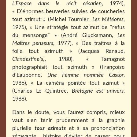
L'Espace dans le récit césarien
, 1974),
« D'énormes beuveries suivies de coucheries
tout azimut » (Michel Tournier,
Les Météores
,
1975), « Une stratégie tout azimut de "refus
du mensonge" » (André Glucksmann,
Les
Maîtres penseurs
, 1977), « Des traîtres à la
folie tout azimuth » (Jacques Renaud,
Clandestine(s)
, 1980), « Tamagnot
photographiait tout azimuth » (Françoise
d'Eaubonne,
Une Femme nommée Castor
,
1986), « La caméra pointée tout azimut »
(Charles Le Quintrec,
Bretagne est univers
,
1988).
Dans le doute, vous l'aurez compris, mieux
vaut s'en tenir prudemment à la graphie
plurielle
tous azimuts
et à sa prononciation
zézayante... histoire d'éviter de passer pour