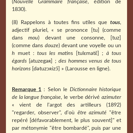
(
Nouvelle Grammaire française
, édition de
1830).
(8) Rappelons à toutes fins utiles que
tous
,
adjectif pluriel, « se prononce [tu] (comme
dans
mou
) devant une consonne, [tuz]
(comme dans
douze
) devant une voyelle ou un
h
muet :
tous les matin
s [tulɛmatɛ̃] ;
à tous
égards
[atuzegaʀ] ;
des hommes venus de tous
horizons
[dətuzɔʀizɔ̃] » (Larousse en ligne).
Remarque 1
: Selon le
Dictionnaire historique
de la langue française
, le verbe dérivé
azimuter
« vient de l'argot des artilleurs (1892)
"regarder, observer", d'où
être azimuté
"être
repéré [défavorablement, le plus souvent]" et
par métonymie "être bombardé", puis par une