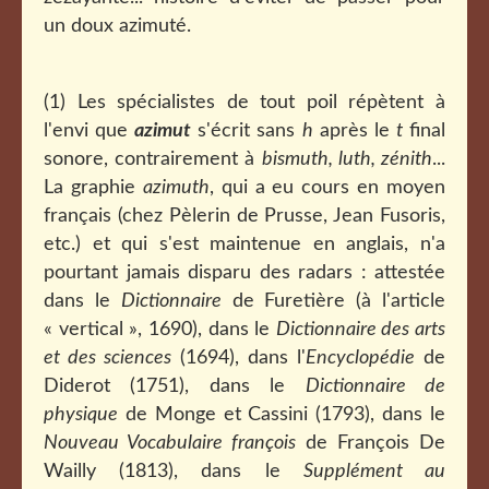
un doux azimuté.
(1) Les spécialistes de tout poil répètent à
l'envi que
azimut
s'écrit sans
h
après le
t
final
sonore, contrairement à
bismuth, luth, zénith
...
La graphie
azimuth
, qui a eu cours en moyen
français (chez Pèlerin de Prusse, Jean Fusoris,
etc.) et qui s'est maintenue en anglais, n'a
pourtant jamais disparu des radars : attestée
dans le
Dictionnaire
de Furetière (à l'article
« vertical », 1690), dans le
Dictionnaire des arts
et des sciences
(1694), dans l'
Encyclopédie
de
Diderot (1751), dans le
Dictionnaire de
physique
de Monge et Cassini (1793), dans le
Nouveau Vocabulaire françois
de François De
Wailly (1813), dans le
Supplément au