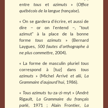
entre
tous
et
azimuts
» (
Office
québécois de la langue française
).
« On se gardera d'écrire, et aussi de
dire − or on l'entend −, "tout
azimut" à la place de la bonne
forme
tous azimuts
» (Bernard
Laygues,
500 fautes d'orthographe à
ne plus commettre
, 2004).
« La forme de masculin pluriel
tous
correspond à [tuz] dans
tous
azimuts
» (Michel Arrivé
et alii
,
La
Grammaire d'aujourd'hui
, 1986).
«
Tous azimuts
tu-za-zi-myt » (André
Rigault,
La Grammaire du français
parlé
, 1971 ; Alain Frontier,
La