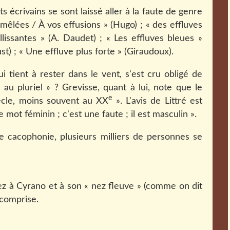
 écrivains se sont laissé aller à la faute de genre
mêlées / À vos effusions » (Hugo) ; « des effluves
lissantes » (A. Daudet) ; « Les effluves bleues »
ust) ; « Une effluve plus forte » (Giraudoux).
i tient à rester dans le vent, s'est cru obligé de
 au pluriel » ? Grevisse, quant à lui, note que le
e
cle, moins souvent au XX
». L'avis de Littré est
 mot féminin ; c'est une faute ; il est masculin ».
e cacophonie, plusieurs milliers de personnes se
à Cyrano et à son « nez fleuve » (comme on dit
n comprise.