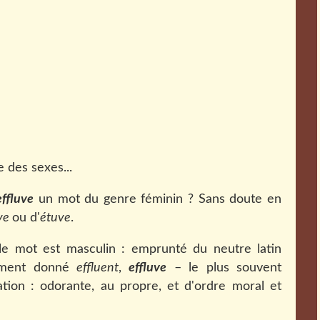
e des sexes...
effluve
un mot du genre féminin ? Sans doute en
ve
ou d'
étuve
.
le mot est masculin : emprunté du neutre latin
lement donné
effluent
,
effluve
– le plus souvent
ion : odorante, au propre, et d'ordre moral et