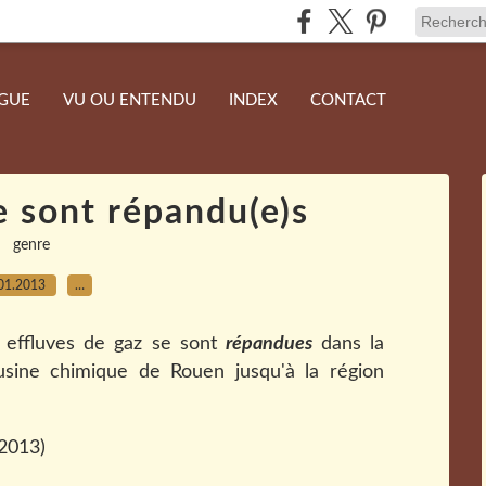
NGUE
VU OU ENTENDU
INDEX
CONTACT
e sont répandu(e)s
genre
01.2013
…
 effluves de gaz se sont
répandues
dans la
usine chimique de Rouen jusqu'à la région
 2013)