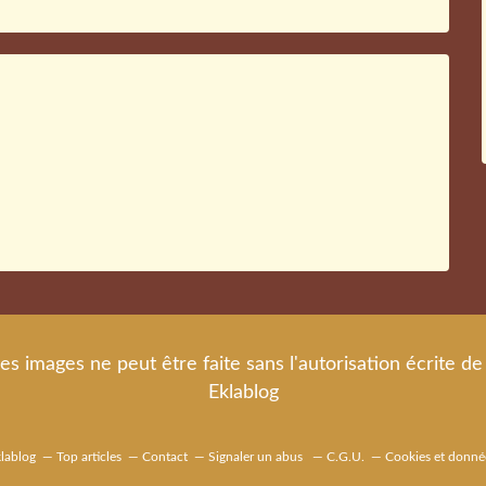
es images ne peut être faite sans l'autorisation écrite 
Eklablog
klablog
Top articles
Contact
Signaler un abus
C.G.U.
Cookies et donné