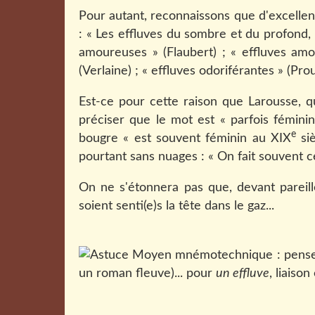
Pour autant, reconnaissons que d'excellents
: « Les effluves du sombre et du profond, 
amoureuses » (Flaubert) ; « effluves amol
(Verlaine) ; « effluves odoriférantes » (Pro
Est-ce pour cette raison que Larousse, qu
préciser que le mot est « parfois féminin
e
bougre « est souvent féminin au XIX
siè
pourtant sans nuages : « On fait souvent ce
On ne s'étonnera pas que, devant pareill
soient senti(e)s la tête dans le gaz...
Moyen mnémotechnique : pensez 
un roman fleuve)... pour
un effluve
, liaiso