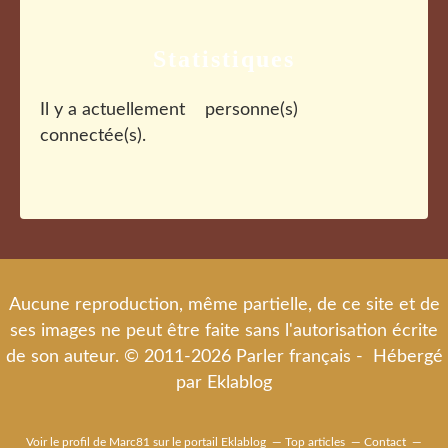
Statistiques
Il y a actuellement
personne(s)
connectée(s).
Aucune reproduction, même partielle, de ce site et de
ses images ne peut être faite sans l'autorisation écrite
de son auteur. © 2011-2026 Parler français - Hébergé
par
Eklablog
Voir le profil de
Marc81
sur le portail Eklablog
Top articles
Contact