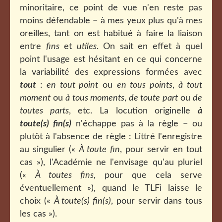
minoritaire, ce point de vue n'en reste pas
moins défendable − à mes yeux plus qu'à mes
oreilles, tant on est habitué à faire la liaison
entre
fins
et
utiles
. On sait en effet à quel
point l'usage est hésitant en ce qui concerne
la variabilité des expressions formées avec
tout
:
en tout point
ou
en tous points
,
à tout
moment
ou
à tous moments
,
de toute part
ou
de
toutes parts
, etc. La locution originelle
à
toute(s) fin(s)
n'échappe pas à la règle − ou
plutôt à l'absence de règle : Littré l'enregistre
au singulier («
À toute fin
, pour servir en tout
cas »), l'Académie ne l'envisage qu'au pluriel
(«
À toutes fins
, pour que cela serve
éventuellement »), quand le TLFi laisse le
choix («
À toute(s) fin(s)
, pour servir dans tous
les cas »).