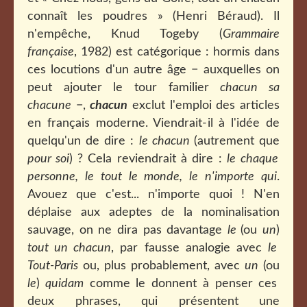
connaît les poudres » (Henri Béraud). Il
n'empêche, Knud Togeby (
Grammaire
française
, 1982) est catégorique : hormis dans
ces locutions d'un autre âge − auxquelles on
peut ajouter le tour familier
chacun sa
chacune
−,
chacun
exclut l'emploi des articles
en français moderne. Viendrait-il à l'idée de
quelqu'un de dire :
le chacun
(autrement que
pour soi
)
? Cela reviendrait à dire :
le chaque
personne, le tout le monde, le n'importe qui
.
Avouez que c'est... n'importe quoi ! N'en
déplaise aux adeptes de la nominalisation
sauvage, on ne dira pas davantage
le
(ou
un
)
tout un chacun
, par fausse analogie avec
le
Tout-Paris
ou, plus probablement, avec
un
(ou
le
)
quidam
comme le donnent à penser ces
deux phrases, qui présentent une