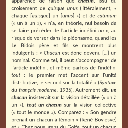
apparence de raison que
chacun
, issu du
croisement de
quisque unus
(littéralement, «
chaque [
quisque
] un [
unus
] ») et de
catunum
(« un à un »), « n'a, en théorie, nul besoin de
se faire précéder de l'article indéfini
un
», au
risque de verser dans le pléonasme, quand les
Le Bidois père et fils se montrent plus
indulgents : «
Chacun
est donc devenu [...] un
nominal. Comme tel, il peut s'accompagner de
l'article indéfini, et même parfois de l'indéfini
tout
: le premier met l'accent sur l'unité
distributive, le second sur la totalité » (
Syntaxe
du français moderne
, 1935). Autrement dit,
un
chacun
insisterait sur la vision détaillée (« un à
un »),
tout un chacun
sur la vision collective
(« tout le monde »). Comparez : « Son gendre
prenait un chacun à témoin » (René Boylesve)
et « Chez nous, gens du Golfe, tout un chacun