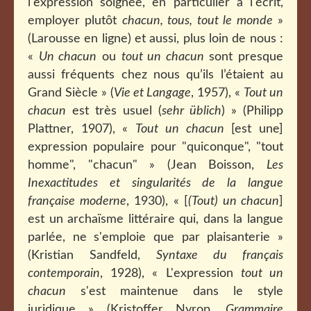
l'expression soignée, en particulier à l'écrit,
employer plutôt
chacun, tous, tout le monde
»
(Larousse en ligne) et aussi, plus loin de nous :
«
Un chacun
ou
tout un chacun
sont presque
aussi fréquents chez nous qu’ils l’étaient au
Grand Siècle » (
Vie et Langage
, 1957), «
Tout un
chacun
est très usuel (
sehr üblich
) » (Philipp
Plattner, 1907), «
Tout un chacun
[est une]
expression populaire pour "quiconque", "tout
homme", "chacun" » (Jean Boisson,
Les
Inexactitudes et singularités de la langue
française moderne
, 1930), « [
(Tout) un chacun
]
est un archaïsme littéraire qui, dans la langue
parlée, ne s'emploie que par plaisanterie »
(Kristian Sandfeld,
Syntaxe du français
contemporain
, 1928), « L'expression
tout un
chacun
s'est maintenue dans le style
juridique » (Kristoffer Nyrop,
Grammaire