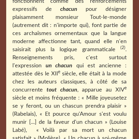
fonctionnent comme des renforcements
expressifs de
chacun
pour désigner
plaisamment monsieur Tout-le-monde
(autrement dit : n'importe qui), font partie de
ces archaïsmes ornementaux que la langue
moderne affectionne tant, quand elle n'en
(2)
saisirait plus la logique grammaticale
.
Renseignements pris, c'est surtout
l'expression
un chacun
qui est ancienne :
e
attestée dès le XII
siècle, elle était à la mode
chez les auteurs classiques, à côté de sa
e
concurrente
tout chacun
, apparue au XIV
siècle et moins fréquente : « Mille joyeusetez
se y feront, ou un chascun prendra plaisir »
(Rabelais), « Et pource qu'Amour s'est voulu
munir [...] de la faveur d'un chacun » (Louise
Labé), « Voilà par sa mort un chacun
satisfait » (Molière), « Un chacun à soi-même