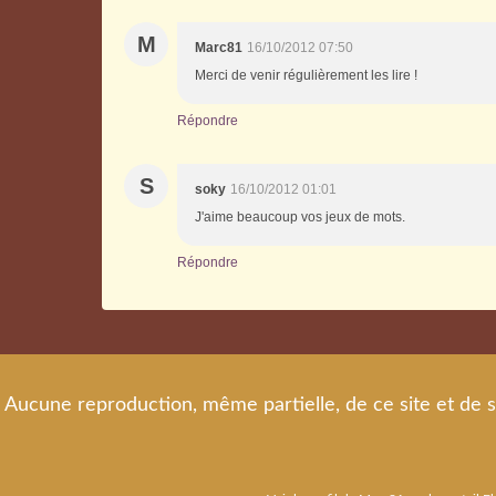
M
Marc81
16/10/2012 07:50
Merci de venir régulièrement les lire !
Répondre
S
soky
16/10/2012 01:01
J'aime beaucoup vos jeux de mots.
Répondre
Aucune reproduction, même partielle, de ce site et de s