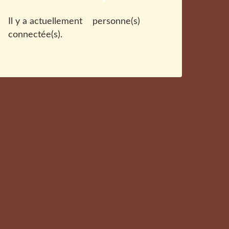
Il y a actuellement
personne(s)
connectée(s).