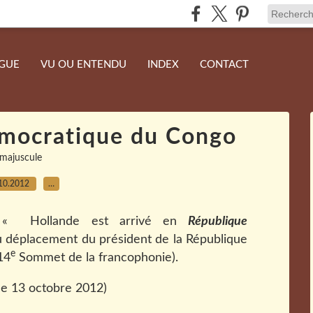
NGUE
VU OU ENTENDU
INDEX
CONTACT
émocratique du Congo
majuscule
10.2012
…
« Hollande est arrivé en
République
u déplacement du président de la République
e
14
Sommet de la francophonie).
 le 13 octobre 2012)