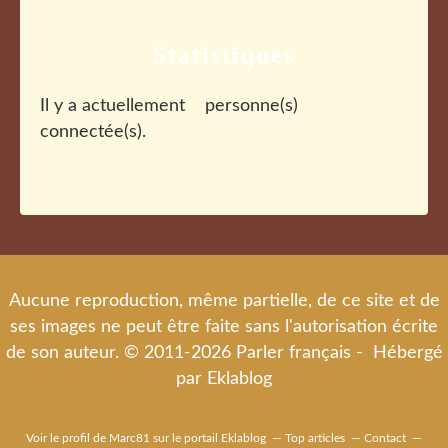
Statistiques
Il y a actuellement
personne(s)
connectée(s).
Aucune reproduction, même partielle, de ce site et de
ses images ne peut être faite sans l'autorisation écrite
de son auteur. © 2011-2026 Parler français - Hébergé
par
Eklablog
Voir le profil de
Marc81
sur le portail Eklablog
Top articles
Contact