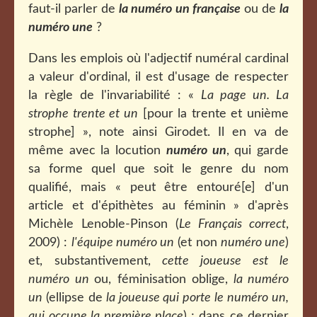
faut-il parler de
la numéro un française
ou de
la
numéro une
?
Dans les emplois où l'adjectif numéral cardinal
a valeur d'ordinal, il est d'usage de respecter
la règle de l'invariabilité : «
La page un. La
strophe trente et un
[pour la trente et unième
strophe] », note ainsi Girodet. Il en va de
même avec la locution
numéro un
, qui garde
sa forme quel que soit le genre du nom
qualifié, mais « peut être entouré[e] d'un
article et d'épithètes au féminin » d'après
Michèle Lenoble-Pinson (
Le Français correct
,
2009) :
l'équipe numéro un
(et non
numéro une
)
et, substantivement,
cette joueuse est le
numéro un
ou, féminisation oblige,
la numéro
un
(ellipse de
la joueuse qui porte le numéro un,
qui occupe la première place
)
; dans ce dernier