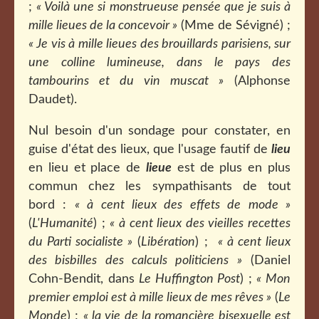
;
« Voilà une si monstrueuse pensée que je suis à
mille lieues de la concevoir »
(Mme de Sévigné) ;
« Je vis à mille lieues des brouillards parisiens, sur
une colline lumineuse, dans le pays des
tambourins et du vin muscat »
(Alphonse
Daudet).
Nul besoin d'un sondage pour constater, en
guise d'état des lieux, que l'usage fautif de
lieu
en lieu et place de
lieue
est de plus en plus
commun chez les sympathisants de tout
bord :
« à cent lieux des effets de mode »
(
L'Humanité
) ;
« à cent lieux des vieilles recettes
du Parti socialiste »
(
Libération
) ;
« à cent lieux
des bisbilles des calculs politiciens »
(Daniel
Cohn-Bendit, dans
Le Huffington Post
) ;
« Mon
premier emploi est à mille lieux de mes rêves »
(
Le
Monde
) ;
« la vie de la romancière bisexuelle est