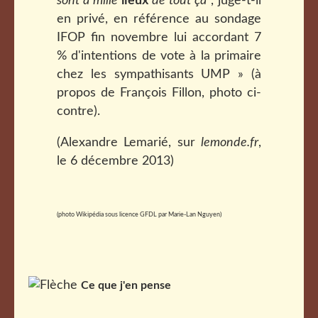
sont à mille
lieux
de tout ça"
, juge-t-il
en privé, en référence au sondage
IFOP fin novembre lui accordant 7
% d'intentions de vote à la primaire
chez les sympathisants UMP » (à
propos de François Fillon, photo ci-
contre).
(Alexandre Lemarié, sur
lemonde.fr
,
le 6 décembre 2013)
(photo Wikipédia sous licence GFDL par Marie-Lan Nguyen)
Ce que j'en pense