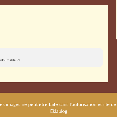
contournable »?
es images ne peut être faite sans l'autorisation écrite 
Eklablog