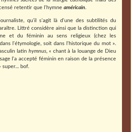
 hymnes sacrées de la liturgie catholique
mais
des
 censé retentir que l'hymne
américain
.
rnaliste, qu'il s'agit là d'une des subtilités du
aître. Littré considère ainsi que la distinction qui
e et du féminin au sens religieux (chez les
t dans l'étymologie, soit dans l'historique du mot ».
sculin latin
hymnus
, « chant à la louange de Dieu
'usage l'a accepté féminin en raison de la présence
 super... bof.