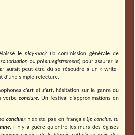
élaissé le
play-back
(la commission générale de
ésonorisation
ou
préenregistrement
) pour assurer le
er
aurait peut-être dû se résoudre à un « write-
ut d'une simple relecture.
omophones
c'est
et
s'est
, hésitation sur le genre du
du verbe
conclure
. Un festival d'approximations en
rbe
concluer
n'existe pas en français (
je conclus, tu
ymne
, il n'y a guère qu'entre les murs des églises