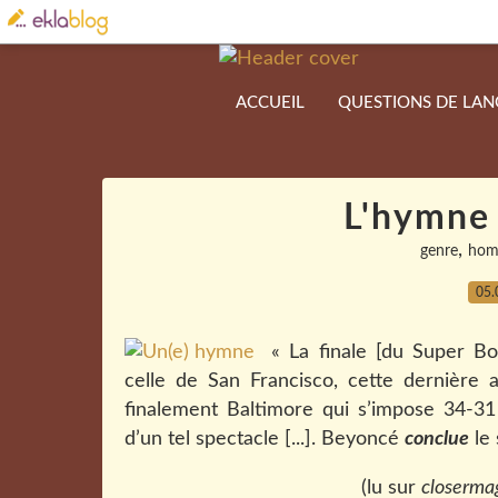
ACCUEIL
QUESTIONS DE LA
L'hymne 
,
genre
hom
05.
« La finale [du Super B
celle de San Francisco, cette dernière 
finalement Baltimore qui s’impose 34-31 
d’un tel spectacle [...]. Beyoncé
conclue
le 
(lu sur
closermag