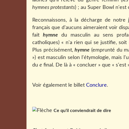
latines qu'il relève du genre féminin (
les
hymnes protestants
) ; au Super Bowl n'est
Reconnaissons, à la décharge de notre jou
français que d'aucuns aimeraient voir dispar
fait
hymne
du masculin au sens profan
catholiques) « n'a rien qui se justifie, soi
Plus précisément,
hymne
(emprunté du ma
») est masculin selon l'étymologie, mais l
du
e
final. De là à « concluer » que « s'est »
Voir également le billet
Conclure
.
Ce qu'il conviendrait de dire