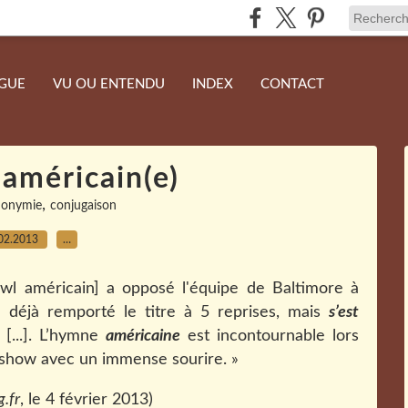
NGUE
VU OU ENTENDU
INDEX
CONTACT
américain(e)
,
onymie
conjugaison
02.2013
…
owl américain] a opposé l'équipe de Baltimore à
a déjà remporté le titre à 5 reprises, mais
s’est
[...]. L’hymne
américaine
est incontournable lors
show avec un immense sourire. »
.fr
, le 4 février 2013)