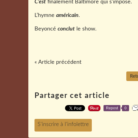
C’est
finalement Baltimore qui s’impose.
L’hymne
américain
.
Beyoncé
conclut
le show.
« Article précédent
Reto
Partager cet article
Repost
0