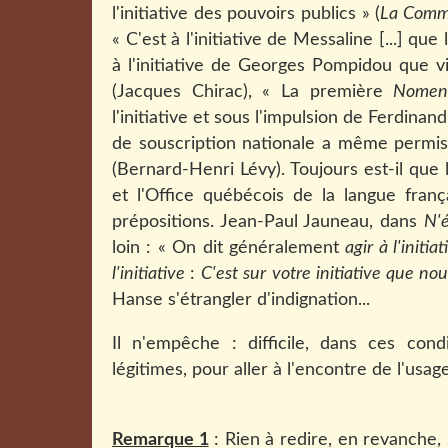
l'initiative des pouvoirs publics » (
La Commu
« C'est à l'initiative de Messaline [...] qu
à l'initiative de Georges Pompidou que vi
(Jacques Chirac), « La première
Nomenc
l'initiative et sous l'impulsion de Ferdi
de souscription nationale a même permis, à
(Bernard-Henri Lévy). Toujours est-il que 
et l'Office québécois de la langue franç
prépositions. Jean-Paul Jauneau, dans
N'é
loin : « On dit généralement
agir à l'initi
l'initiative
:
C'est sur votre initiative que no
Hanse s'étrangler d'indignation...
Il n'empêche : difficile, dans ces condi
légitimes, pour aller à l'encontre de l'usage
Remarque 1
: Rien à redire, en revanche,