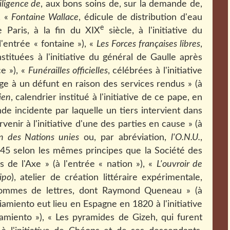
iligence de
, aux bons soins de, sur la demande de,
), «
Fontaine Wallace
, édicule de distribution d'eau
e
e Paris, à la fin du XIX
siècle, à l'initiative du
l'entrée « fontaine »), «
Les Forces françaises libres
,
tituées à l'initiative du général de Gaulle après
ce »), «
Funérailles officielles
, célébrées à l'initiative
e à un défunt en raison des services rendus » (à
ien
, calendrier institué à l'initiative de ce pape, en
de incidente par laquelle un tiers intervient dans
venir à l'initiative d'une des parties en cause » (à
on des Nations unies
ou, par abréviation,
l'O.N.U.
,
1945 selon les mêmes principes que la Société des
rs de l'Axe » (à l'entrée « nation »), «
L'ouvroir de
ipo
), atelier de création littéraire expérimentale,
 hommes de lettres, dont Raymond Queneau » (à
iamiento eut lieu en Espagne en 1820 à l'initiative
iamiento »), « Les pyramides de Gizeh, qui furent