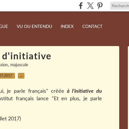
NGUE
VU OU ENTENDU
INDEX
CONTACT
 d'initiative
,
ssion
majuscule
07.2017
…
i, je parle français" créée
à l'initiative du
Institut français lance "Et en plus, je parle
illet 2017)