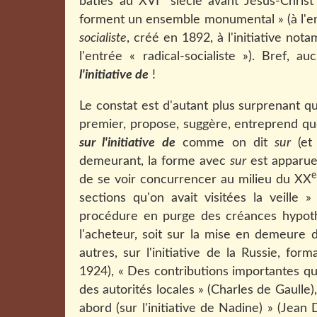
bâties au XVI
siècle avant Jésus-Christ
forment un ensemble monumental » (à l'en
socialiste
, créé en 1892, à l'initiative no
l'entrée « radical-socialiste »). Bref,
l'initiative de
!
Le constat est d'autant plus surprenant 
premier, propose, suggère, entreprend que
sur l'initiative de
comme on dit
sur
(et
demeurant, la forme avec
sur
est apparue 
e
de se voir concurrencer au milieu du XX
sections qu'on avait visitées la veille 
procédure en purge des créances hypothéc
l'acheteur, soit sur la mise en demeure 
autres, sur l'initiative de la Russie, for
1924), « Des contributions importantes qui 
des autorités locales » (Charles de Gaulle
abord (sur l'initiative de Nadine) » (Je