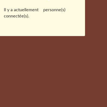
Il y a actuellement
personne(s)
connectée(s).