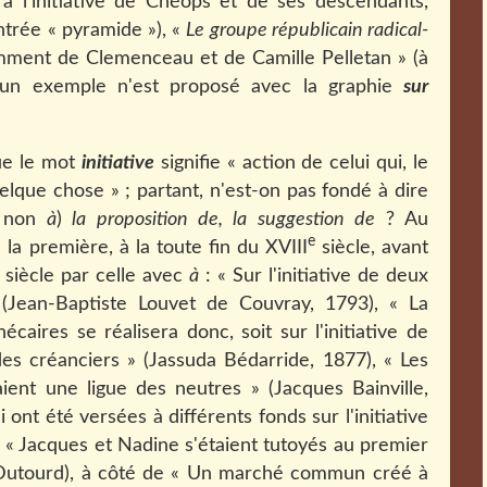
 à l'initiative de Chéops et de ses descendants,
trée « pyramide »), «
Le groupe républicain radical-
tamment de Clemenceau et de Camille Pelletan » (à
 aucun exemple n'est proposé avec la graphie
sur
que le mot
initiative
signifie « action de celui qui, le
lque chose » ; partant, n'est-on pas fondé à dire
 non
à
)
la proposition de, la suggestion de
? Au
e
la première, à la toute fin du XVIII
siècle, avant
siècle par celle avec
à
: « Sur l'initiative de deux
» (Jean-Baptiste Louvet de Couvray, 1793), « La
aires se réalisera donc, soit sur l'initiative de
des créanciers » (Jassuda Bédarride, 1877), « Les
maient une ligue des neutres » (Jacques Bainville,
ont été versées à différents fonds sur l'initiative
), « Jacques et Nadine s'étaient tutoyés au premier
an Dutourd), à côté de « Un marché commun créé à