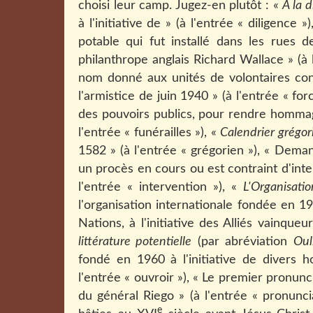
choisi leur camp. Jugez-en plutôt : «
À la d
à l'initiative de » (à l'entrée « diligence »
potable qui fut installé dans les rues d
philanthrope anglais Richard Wallace » (à 
nom donné aux unités de volontaires cons
l'armistice de juin 1940 » (à l'entrée « for
des pouvoirs publics, pour rendre hommag
l'entrée « funérailles »), «
Calendrier grégor
1582 » (à l'entrée « grégorien »), « Deman
un procès en cours ou est contraint d'inter
l'entrée « intervention »), «
L'Organisati
l'organisation internationale fondée en 
Nations, à l'initiative des Alliés vainqueu
littérature potentielle
(par abréviation
Oul
fondé en 1960 à l'initiative de divers
l'entrée « ouvroir »), « Le premier pronunc
du général Riego » (à l'entrée « pronunc
e