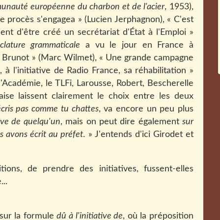
nauté européenne du charbon et de l'acier
, 1953),
e le procès s'engagea » (Lucien Jerphagnon), « C'est
ent d'être créé un secrétariat d'État à l'Emploi »
lature grammaticale
a vu le jour en France à
nand Brunot » (Marc Wilmet), « Une grande campagne
 l'initiative de Radio France, sa réhabilitation »
l'Académie, le TLFi, Larousse, Robert, Bescherelle
aise laissent clairement le choix entre les deux
cris pas comme tu chattes
, va encore un peu plus
ative de quelqu'un
, mais on peut dire également
sur
us avons écrit au préfet
. » J'entends d'ici Girodet et
tions, de prendre des initiatives, fussent-elles
...
 sur la formule
dû à l'initiative de
, où la préposition