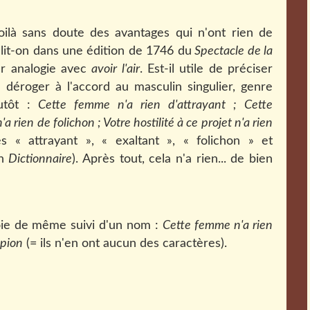
oilà sans doute des avantages qui n'ont rien de
, lit-on dans une édition de 1746 du
Spectacle de la
ar analogie avec
avoir l'air
. Est-il utile de préciser
déroger à l'accord au masculin singulier, genre
lutôt :
Cette femme n'a rien d'attrayant ;
Cette
'a rien de folichon ; Votre hostilité à ce projet n'a rien
s « attrayant », « exaltant », « folichon » et
on
Dictionnaire
). Après tout, cela n'a rien... de bien
ie de même suivi d'un nom :
Cette femme n'a rien
mpion
(= ils n'en ont aucun des caractères).