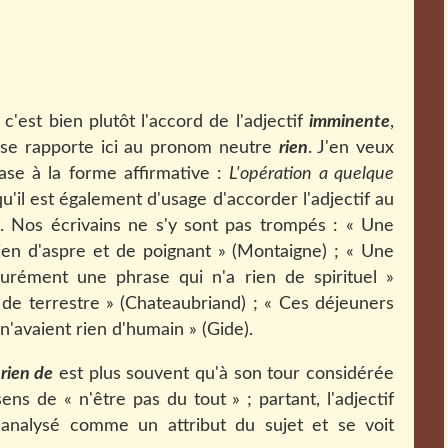
c'est bien plutôt l'accord de l'adjectif
imminente
,
l se rapporte ici au pronom neutre
rien
. J'en veux
ase à la forme affirmative :
L'opération a quelque
u'il est également d'usage d'accorder l'adjectif au
e
. Nos écrivains ne s'y sont pas trompés : « Une
 rien d'aspre et de poignant » (Montaigne) ; « Une
surément une phrase qui n'a rien de spirituel »
en de terrestre » (Chateaubriand) ; « Ces déjeuners
 n'avaient rien d'humain » (Gide).
 rien de
est plus souvent qu'à son tour considérée
s de « n'être pas du tout » ; partant, l'adjectif
analysé comme un attribut du sujet et se voit