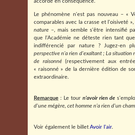
accordé en conséquence.
Le phénomène n'est pas nouveau – «
V
comparables avec la crasse et l'oisiveté »
nature
–, mais semble s'être intensifié p
que l'Académie ne déteste rien tant que 
indifférencié par nature ? Jugez-en p
perspective n'a rien
d'exaltant ; La situation n
de raisonné
(respectivement aux entrée
« raisonné » de la dernière édition de s
extraordinaire.
Remarque
: Le tour
n'avoir rien de
s'emplo
d'une mégère, cet homme n'a rien d'un cha
Voir également le billet
Avoir l'air
.