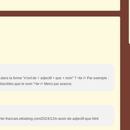
 dans la forme "n'ont de + adjectif + que + nom" ? <br /> Par exemple :
discrètes que le nom."<br /> Merci par avance,
arler-francais.eklablog.com/2024/12/n-avoir-de-adjectif-que.html