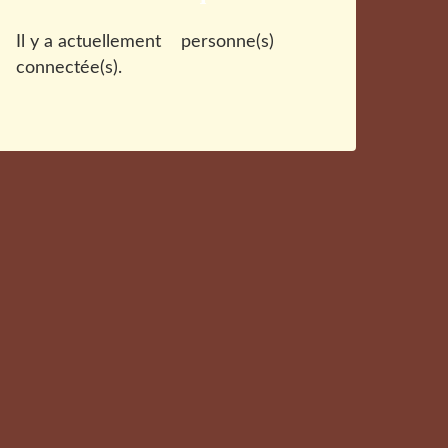
Il y a actuellement
personne(s)
connectée(s).