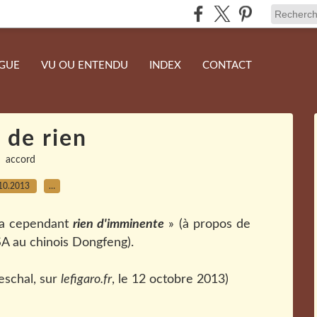
NGUE
VU OU ENTENDU
INDEX
CONTACT
r de rien
accord
10.2013
…
n'a cependant
rien d'imminente
» (à propos de
SA au chinois Dongfeng).
eschal, sur
lefigaro.fr
, le 12 octobre 2013)