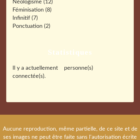
Néologisme
(12)
Féminisation
(8)
Infinitif
(7)
Ponctuation
(2)
Statistiques
Il y a actuellement
personne(s)
connectée(s).
Aucune reproduction, même partielle, de ce site et de
ses images ne peut être faite sans l'autorisation écrite