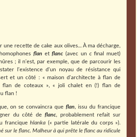
r une recette de cake aux olives... À ma décharge,
es homophones
flan
et
flanc
(avec un
c
final muet)
mûres ; il n'est, par exemple, que de parcourir les
tater l'existence d'un noyau de résistance qui
sert et un côté : « maison d'architecte à flan de
à flan de coteaux », « joli chalet en (!) flan de
u flan !
ique, on se convaincra que
flan
, issu du francique
orgner du côté de
flanc
, probablement refait sur
du francique
hlanka
(« partie latérale du corps »).
é sur le flanc. Malheur à qui prête le flanc au ridicule