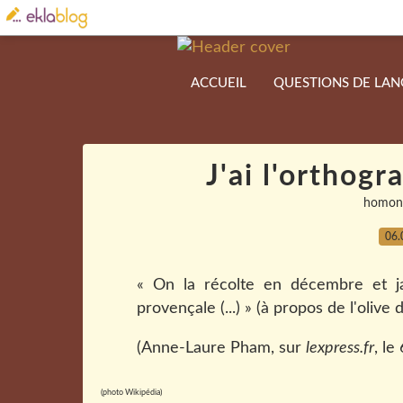
ACCUEIL
QUESTIONS DE LA
J'ai l'orthogr
homon
06.
« On la récolte en décembre et j
provençale (...) » (à propos de l'olive
(Anne-Laure Pham, sur
lexpress.fr
, le
(photo Wikipédia)