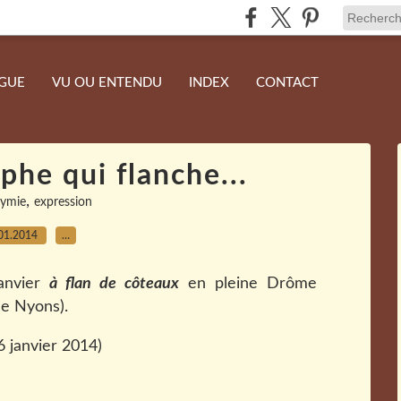
NGUE
VU OU ENTENDU
INDEX
CONTACT
aphe qui flanche...
,
ymie
expression
01.2014
…
anvier
à flan de côteaux
en pleine Drôme
 de Nyons).
 6 janvier 2014)