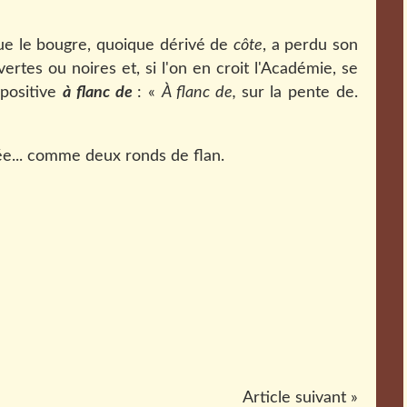
que le bougre, quoique dérivé de
côte
, a perdu son
ertes ou noires et, si l'on en croit l'Académie, se
épositive
à flanc de
: «
À flanc de,
sur la pente de.
ée... comme deux ronds de flan.
Article suivant »