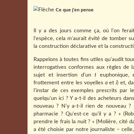
Ce que j'en pense
Il y a des jours comme ça, où l'on fera
l'espèce, cela m'aurait évité de tomber su
la construction déclarative et la construct
Rappelons à toutes fins utiles qu'audit 
interrogatives conformes aux règles de l
sujet et insertion d'un
t
euphonique, en
frottement entre les voyelles
a
et
i
) et, d
l'instar de ces exemples prescrits par le
quelqu'un ici ? Y a-t-il des acheteurs dans 
nouveau ? N'y a-t-il rien de nouveau ? 
pharmacie ? Qu'est-ce qu'il y a ? » (Robe
prendre le frais la nuit ? »
(Molière, cité da
a été choisie par notre journaliste − cell