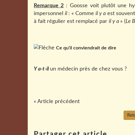
Remarque 2
: Goosse voit plutôt une h
impersonnel
il
: « Comme
il y a
est souvent 
à fait régulier est remplacé par
il y a
» (
Le 
Ce qu'il conviendrait de dire
Y a-t-il
un médecin près de chez vous ?
« Article précédent
Reto
Partager cet article