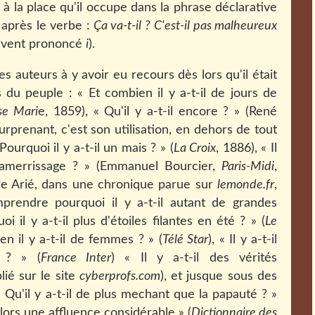
t à la place qu'il occupe dans la phrase déclarative
 après le verbe :
Ça va-t-il ?
C'est-il pas malheureux
ouvent prononcé
i
).
 auteurs à y avoir eu recours dès lors qu'il était
 du peuple : « Et combien il y a-t-il de jours de
se Mari
e, 1859), « Qu'il y a-t-il encore ? » (René
surprenant, c'est son utilisation, en dehors de tout
Pourquoi il y a-t-il un mais ? » (
La Croix
, 1886), « Il
u amerrissage ? » (Emmanuel Bourcier,
Paris-Midi
,
(Élie Arié, dans une chronique parue sur
lemonde.fr
,
mprendre pourquoi il y a-t-il autant de grandes
oi il y a-t-il plus d'étoiles filantes en été ? » (
Le
en il y a-t-il de femmes ? » (
Télé Star
), « Il y a-t-il
 ? » (
France Inter
) « Il y a-t-il des vérités
lié sur le site
cyberprofs.com
), et jusque sous des
« Qu'il y a-t-il de plus mechant que la papauté ? »
il alors une affluence considérable » (
Dictionnaire des