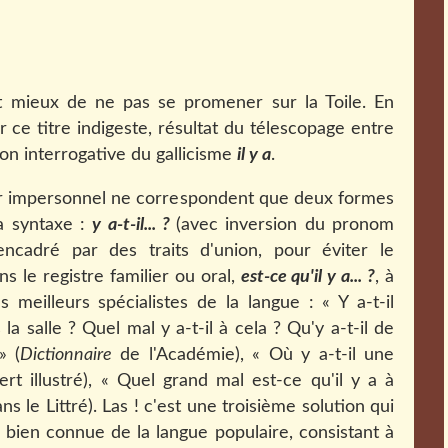
it mieux de ne pas se promener sur la Toile. En
r ce titre indigeste, résultat du télescopage entre
ion interrogative du gallicisme
il y a
.
tour impersonnel ne correspondent que deux formes
a syntaxe :
y a-t-il... ?
(avec inversion du pronom
cadré par des traits d'union, pour éviter le
ans le registre familier ou oral,
est-ce qu'il y a... ?
, à
s meilleurs spécialistes de la langue : « Y a-t-il
la salle ? Quel mal y a-t-il à cela ? Qu'y a-t-il de
» (
Dictionnaire
de l'Académie), « Où y a-t-il une
rt illustré), «
Quel grand mal est-ce qu'il y a à
ns le Littré). Las ! c'est une troisième solution qui
e, bien connue de la langue populaire, consistant à