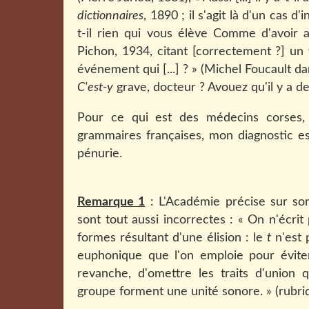
dictionnaires
, 1890 ; il s'agit là d'un cas d
t-il rien qui vous élève Comme d'avoir
Pichon, 1934, citant [correctement ?] un v
événement qui [...] ? » (Michel Foucault d
C'est-y
grave, docteur ? Avouez qu'il y a de
Pour ce qui est des médecins corses, 
grammaires françaises, mon diagnostic est 
pénurie.
Remarque 1
: L'Académie précise sur son
sont tout aussi incorrectes : « On n'écrit
formes résultant d'une élision : le
t
n'est 
euphonique que l'on emploie pour éviter
revanche, d'omettre les traits d'union 
groupe forment une unité sonore. » (rubr