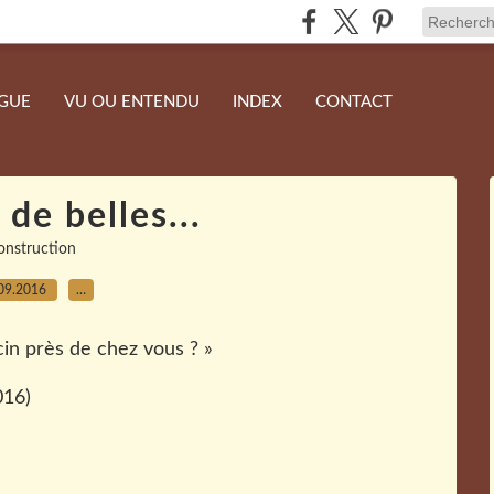
NGUE
VU OU ENTENDU
INDEX
CONTACT
a de belles...
onstruction
09.2016
…
n près de chez vous ? »
016)