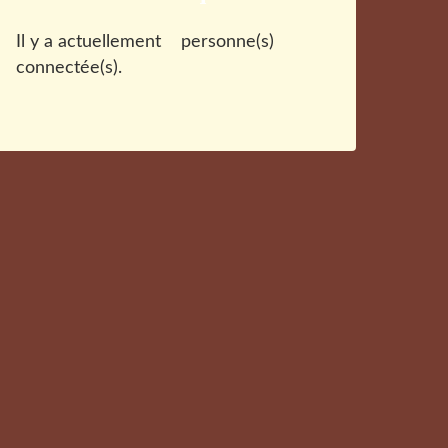
Il y a actuellement
personne(s)
connectée(s).