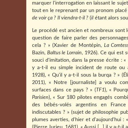
marquer l'interrogation en laissant le suje
tout en le reprenant par un pronom placé
de voir ça ?
Il viendra-t-il ?
(
il
étant alors s
Le procédé est ancien et nombreux sont les
question de faire parler des personnages
cela ? » (Xavier de Montépin,
La Comtes
Bazin,
Baltus le Lorrain
, 1926). Ce qui est 
souci d'imitation, dans la presse écrite : « 
y a-t-il eu simple incident de route o
1928), « Qu'il y a-t-il sous la burqa ? » 
2011), « Notre [journaliste] a voulu co
surfaces dans ce pays ? » (
TF1
), « Pourqu
Parisien
), « Sur 180 pilotes engagés combi
des bébés-volés argentins en France
indiscutables ? » (sujet de philosophie pub
plumes averties, d'hier et d'aujourd'hui : 
(Pierre Jurieu, 1681), « Aussi [...] il y a-t-