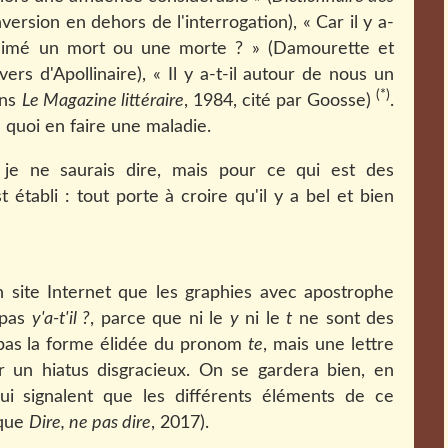
'inversion en dehors de l'interrogation), « Car il y a-
 aimé un mort ou une morte ? » (Damourette et
ers d'Apollinaire), « Il y a-t-il autour de nous un
(*)
ans
Le Magazine littéraire
, 1984, cité par Goosse)
.
 quoi en faire une maladie.
je ne saurais dire, mais pour ce qui est des
établi : tout porte à croire qu'il y a bel et bien
 site Internet que les graphies avec apostrophe
 pas
y'a-t'il ?
, parce que ni le
y
ni le
t
ne sont des
pas la forme élidée du pronom
te
, mais une lettre
 un hiatus disgracieux. On se gardera bien, en
qui signalent que les différents éléments de ce
ique
Dire, ne pas dire
, 2017).