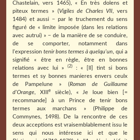
Chastelain, vers 1465), « En très dolens et
piteux termes » (
Vigiles de Charles VII
, vers
1484) et aussi − par le truchement du sens
figuré de « limite imposée (dans les relations
avec autrui) » − de la manière de se conduire,
de se comporter, notamment dans
l'expression
tenir bons termes à quelqu'un
, qui a
signifié « être en règle, être en bonnes
(2)
relations avec lui »
: « [Il] tint si bons
termes et sy bonnes manieres envers ceulx
de Pampelune » (
Roman de Guillaume
e
d'Orange
, XIII
siècle), « Je loue bien [=
recommande] à un Prince de tenir bons
termes aux marchans » (Philippe de
Commynes, 1498). De la rencontre de ces
deux acceptions est vraisemblablement issu le
sens qui nous intéresse ici et que le