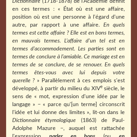
Dictionnaire
(1718-1878) de l'Académie définit
en ces termes :
« É
tat où est une affaire,
position où est une personne à l'égard d'une
autre, par rapport à une affaire.
En quels
termes est cette affaire ? Elle est en bons termes,
en mauvais termes. L'affaire d'un tel est en
termes d'accommodement. Les parties sont en
termes de conclure à l'amiable. Ce mariage est en
termes de se conclure, de se renouer. En quels
termes êtes-vous avec lui depuis votre
querelle ?
» Parallèlement à ces emplois s'est
e
développé, à partir du milieu du XIV
siècle, le
sens de « mot, expression d'une idée par le
langage » − « parce qu'[un terme] circonscrit
l'idée et lui donne des limites », lit-on dans le
Dictionnaire étymologique
(1863) de Paul-
Adolphe Mazure −, auquel est rattachée
l'expression
parler en bons
(ou
en