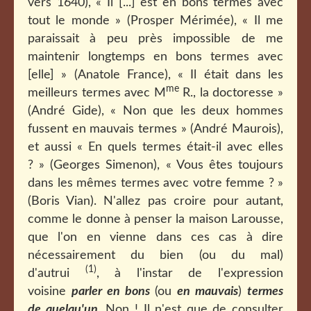
vers 1640), « Il [...] est en bons termes avec
tout le monde » (Prosper Mérimée), « Il me
paraissait à peu près impossible de me
maintenir longtemps en bons termes avec
[elle] » (Anatole France), « Il était dans les
me
meilleurs termes avec M
R., la doctoresse »
(André Gide), « Non que les deux hommes
fussent en mauvais termes » (André Maurois),
et aussi « En quels termes était-il avec elles
? » (Georges Simenon), « Vous êtes toujours
dans les mêmes termes avec votre femme ? »
(Boris Vian).
N'allez pas croire pour autant,
comme le donne à penser la maison Larousse,
que l'on en vienne dans ces cas à dire
nécessairement du bien (ou du mal)
(1)
d'autrui
, à l'instar de l'expression
voisine
parler en bons
(ou
en mauvais
)
termes
de quelqu'un
. Non ! Il n'est que de consulter