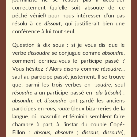
journaliste ne se résout pas à accorder
correctement (qu'elle soit absoute de ce
péché véniel) pour nous intéresser d'un pas
résolu à ce
dissout
, qui justifierait bien une
conférence à lui tout seul.
Question à dix sous : si je vous dis que le
verbe
dissoudre
se conjugue comme
absoudre
,
comment écririez-vous le participe passé ?
Vous hésitez ? Alors disons comme
résoudre
...
sauf au participe passé, justement. Il se trouve
que, parmi les trois verbes en
-soudre
, seul
résoudre
a un participe passé en
-olu
(
résolu
) :
absoudre
et
dissoudre
ont gardé les anciens
participes en
-ous, -oute
(deux bizarreries de la
langue, où masculin et féminin semblent faire
chambre à part, à l'instar du couple Copé-
Fillon :
absous, absoute ; dissous, dissoute
),