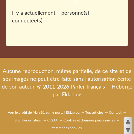
Il y a actuellement
personne(s)
connectée(s).
Aucune reproduction, même partielle, de ce site et de
ses images ne peut être faite sans l'autorisation écrite
de son auteur. © 2011-2026 Parler français - Hébergé
par
Eklablog
Voir le profil de
Marc81
sur le portail Eklablog
Top articles
Contact
Signaler un abus
C.G.U.
Cookies et données personnelles
Préférences cookies