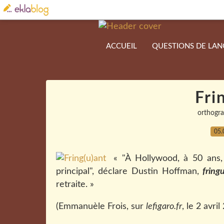
ACCUEIL
QUESTIONS DE LA
Fri
orthogr
05.
« "À Hollywood, à 50 ans, 
principal", déclare Dustin Hoffman,
fring
retraite. »
(Emmanuèle Frois, sur
lefigaro.fr
, le 2 avril