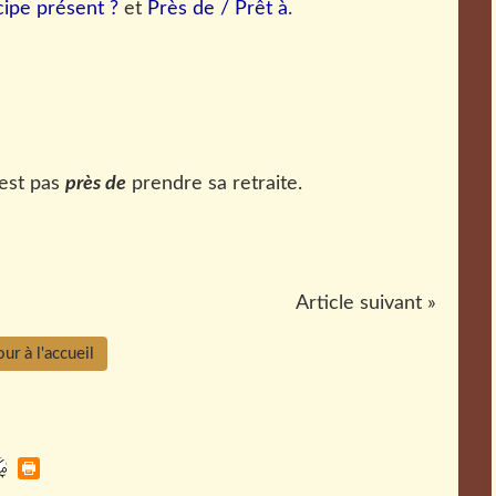
cipe présent ?
et
Près de / Prêt à
.
'est pas
près de
prendre sa retraite.
Article suivant »
ur à l'accueil