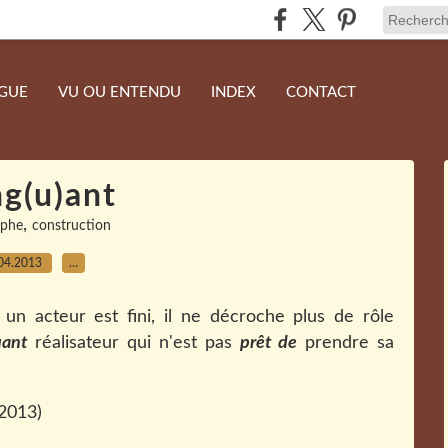
NGUE
VU OU ENTENDU
INDEX
CONTACT
ng(u)ant
,
aphe
construction
04.2013
…
un acteur est fini, il ne décroche plus de rôle
uant
réalisateur qui n'est pas
prêt de
prendre sa
 2013)