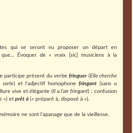
istes qui se seront vu proposer un départ en
que... Évoquer de « vraix [sic] musiciens à la
 le participe présent du verbe
fringuer
(
Elle cherche
 sorte
) et l'adjectif homophone
fringant
(sans
u
llure vive et élégante (
Il a l'air fringant
) ; confusion
e ») et
prêt à
(« préparé à, disposé à »).
 mémoire ne sont l'apanage que de la vieillesse.