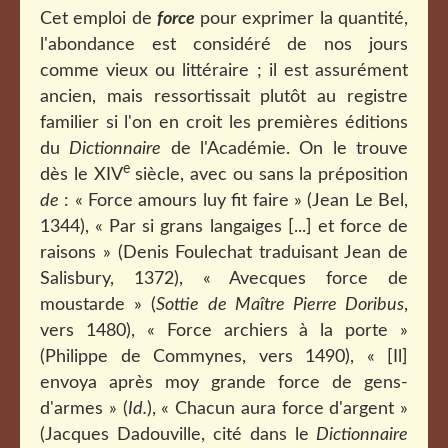
Cet emploi de
force
pour exprimer la quantité,
l'abondance est considéré de nos jours
comme vieux ou littéraire ; il est assurément
ancien, mais ressortissait plutôt au registre
familier si l'on en croit les premières éditions
du
Dictionnaire
de l'Académie. On le trouve
e
dès le XIV
siècle, avec ou sans la préposition
de
: « Force amours luy fit faire » (Jean Le Bel,
1344), «
Par si grans langaiges
[...] et force de
raisons » (Denis Foulechat traduisant Jean de
Salisbury, 1372), «
Avecques force de
moustarde » (
Sottie de Maître Pierre Doribus
,
vers 1480),
« Force archiers à la porte »
(Philippe de Commynes, vers 1490), « [Il]
envoya après moy grande force de gens-
d'armes » (
Id.
), « Chacun aura force d'argent »
(Jacques Dadouville, cité dans le
Dictionnaire