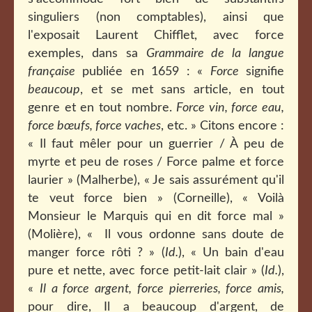
singuliers (non comptables), ainsi que
l'exposait Laurent Chifflet, avec force
exemples, dans sa
Grammaire de la langue
française
publiée en 1659 : «
Force
signifie
beaucoup
, et se met sans article, en tout
genre et en tout nombre.
Force vin, force eau,
force bœufs, force vaches
, etc. » Citons encore :
« Il faut mêler pour un guerrier / À peu de
myrte et peu de roses / Force palme et force
laurier » (Malherbe), «
Je sais assurément qu'il
te veut force bien » (Corneille), « Voilà
Monsieur le Marquis qui en dit force mal »
(Molière), « Il vous ordonne sans doute de
manger force rôti ? » (
Id.
), « Un bain d'eau
pure et nette, avec force petit-lait clair » (
Id.
),
«
Il a force argent, force pierreries, force amis,
pour dire, Il a beaucoup d'argent, de