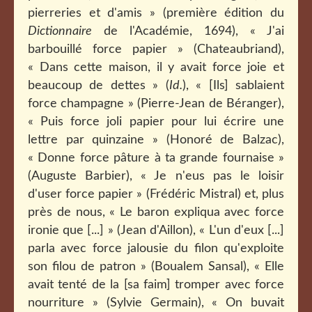
pierreries et d'amis » (première édition du
Dictionnaire
de l'Académie, 1694), « J'ai
barbouillé force papier » (Chateaubriand),
« Dans cette maison, il y avait force joie et
beaucoup de dettes » (
Id.
),
« [Ils] sablaient
force champagne » (Pierre-Jean de Béranger),
« Puis force joli papier pour lui écrire une
lettre par quinzaine » (Honoré de Balzac),
« Donne force pâture à ta grande fournaise »
(Auguste Barbier), « J
e n'eus pas le loisir
d'user force papier » (Frédéric Mistral)
et, plus
près de nous, « Le baron expliqua avec force
ironie que [...] » (Jean d'Aillon), « L'un d'eux [...]
parla avec force jalousie du filon qu'exploite
son filou de patron » (Boualem Sansal),
« E
lle
avait tenté de la [sa faim] tromper avec force
nourriture » (Sylvie Germain), « On buvait