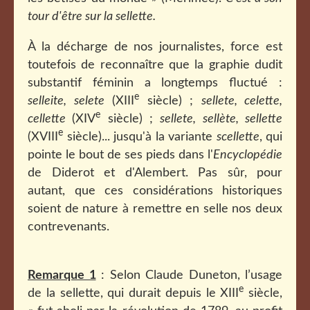
tour d'être sur la sellette.
À la décharge de nos journalistes, force est
toutefois de reconnaître que la graphie dudit
substantif féminin a longtemps fluctué :
e
selleite, selete
(XIII
siècle) ;
sellete, celette,
e
cellette
(XIV
siècle) ;
sellete, sellète, sellette
e
(XVIII
siècle)... jusqu'à la variante
scellette
, qui
pointe le bout de ses pieds dans l'
Encyclopédie
de Diderot et d'Alembert. Pas sûr, pour
autant, que ces considérations historiques
soient de nature à remettre en selle nos deux
contrevenants.
Remarque 1
: Selon Claude Duneton, l’usage
e
de la sellette, qui durait depuis le XIII
siècle,