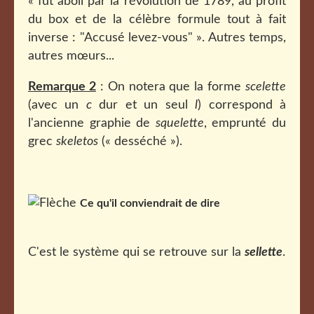
« fut aboli par la révolution de 1789, au profit
du box et de la célèbre formule tout à fait
inverse : "Accusé levez-vous" ». Autres temps,
autres mœurs...
Remarque 2
: On notera que la forme
scelette
(avec un
c
dur et un seul
l
) correspond à
l'ancienne graphie de
squelette
, emprunté du
grec
skeletos
(« desséché »).
Ce qu'il conviendrait de dire
C'est le système qui se retrouve sur la
sellette
.