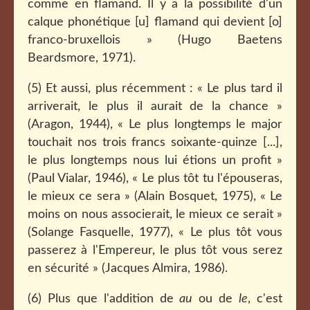
comme en flamand. Il y a la possibilité d'un
calque phonétique [u] flamand qui devient [o]
franco-bruxellois » (Hugo Baetens
Beardsmore, 1971).
(5) Et aussi, plus récemment : « Le plus tard il
arriverait, le plus il aurait de la chance »
(Aragon, 1944), « Le plus longtemps le major
touchait nos trois francs soixante-quinze [...],
le plus longtemps nous lui étions un profit »
(Paul Vialar, 1946), « Le plus tôt tu l'épouseras,
le mieux ce sera » (Alain Bosquet, 1975), « Le
moins on nous associerait, le mieux ce serait »
(Solange Fasquelle, 1977), « Le plus tôt vous
passerez à l'Empereur, le plus tôt vous serez
en sécurité » (Jacques Almira, 1986).
(6) Plus que l'addition de
au
ou de
le
, c'est