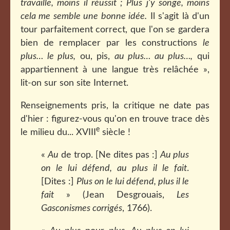
travaille, moins il réussit ; Plus j'y songe, moins
cela me semble une bonne idée.
Il s'agit là d'un
tour parfaitement correct, que l'on se gardera
bien de remplacer par les constructions
le
plus… le plus,
ou, pis,
au plus… au plus…,
qui
appartiennent à une langue très relâchée »,
lit-on sur son site Internet.
Renseignements pris, la critique ne date pas
d'hier : figurez-vous qu'on en trouve trace dès
e
le milieu du... XVIII
siècle !
«
Au
de trop. [Ne dites pas :]
Au plus
on le lui défend, au plus il le fait
.
[Dites :]
Plus on le lui défend, plus il le
fait
» (Jean Desgrouais,
Les
Gasconismes corrigés
, 1766).