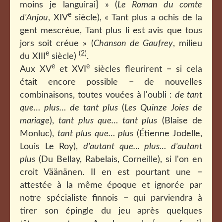
moins je languirai] » (
Le Roman du comte
e
d'Anjou
, XIV
siècle), « Tant plus a ochis de la
gent mescréue, Tant plus li est avis que tous
jors soit créue » (
Chanson de Gaufrey
, milieu
e
(2)
du XIII
siècle)
.
e
e
Aux XV
et XVI
siècles fleurirent − si cela
était encore possible − de nouvelles
combinaisons, toutes vouées à l'oubli :
de tant
que… plus… de tant plus
(
Les Quinze Joies de
mariage
),
tant plus que… tant plus
(Blaise de
Monluc),
tant plus que… plus
(Étienne Jodelle,
Louis Le Roy),
d'autant que… plus… d'autant
plus
(Du Bellay, Rabelais, Corneille), si l'on en
croit Väänänen. Il en est pourtant une −
attestée à la même époque et ignorée par
notre spécialiste finnois − qui parviendra à
tirer son épingle du jeu après quelques