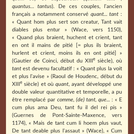
quantus… tantus
). De ces couples, l'ancien
français a notamment conservé
quant... tant
:
« Quant hom plus sert son creatur, Tant vait
diables plus entur » (Wace, vers 1150),
« Quand plus braient, huchent et crient, tant
en ont il mains de pitié [= plus ils braient,
hurlent et crient, moins ils en ont pitié] »
e
(Gautier de Coinci, début du XIII
siècle), où
tant
est devenu facultatif : « Quant plus la voit
et plus l'avise » (Raoul de Houdenc, début du
e
XIII
siècle) et où
quant
, ayant développé une
double valeur quantitative et temporelle, a pu
être remplacé par
comme, (de) tant, que...
: « E
cum plus ama Deu, tant fu il del rei pis »
(Guernes de Pont-Sainte-Maxence, vers
1174), « Mais de tant cum li hoem plus vaut,
De tant deable plus l'assaut » (Wace), « Cum