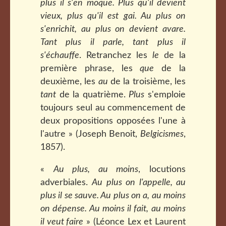
plus il s'en moque. Plus qu'il devient
vieux, plus qu'il est gai. Au plus on
s'enrichit, au plus on devient avare.
Tant plus il parle, tant plus il
s'échauffe
. Retranchez les
le
de la
première phrase, les
que
de la
deuxième, les
au
de la troisième, les
tant
de la quatrième.
Plus
s'emploie
toujours seul au commencement de
deux propositions opposées l'une à
l'autre » (Joseph Benoit,
Belgicismes
,
1857).
«
Au plus, au moins
, locutions
adverbiales.
Au plus on l'appelle, au
plus il se sauve. Au plus on a, au moins
on dépense. Au moins il fait, au moins
il veut faire
» (Léonce Lex et Laurent