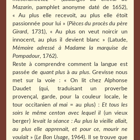
Mazarin
, pamphlet anonyme daté de 1652),
« Au plus elle recevoit, au plus elle étoit
passionnée pour lui » (
Pièces du procès du père
Girard
, 1731), « Au plus on veut noircir un
innocent, au plus il devient blanc » (Latude,
Mémoire adressé à Madame la marquise de
Pompadour
, 1762).
Reste à comprendre comment la langue est
passée de
quant plus
à
au plus
. Grevisse nous
met sur la voie : « On lit chez Alphonse
Daudet (qui, traduisant un proverbe
provençal, garde, pour la couleur locale, le
tour occitanien
al mai
= au plus) :
Et tous les
soirs le même centon avec lequel il
(un vieux
berger)
levait la séance : Au plus la vieille allait,
au plus elle apprenait, et pour ce, mourir ne
voulait
» (
Le Bon Usage
, 1964). Il se trouve que