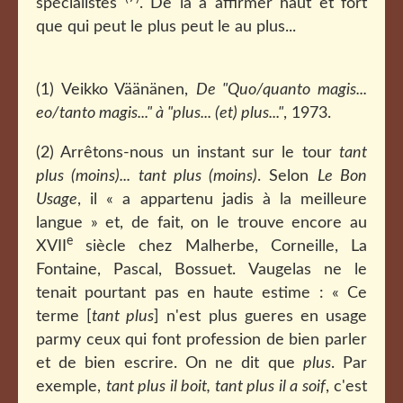
spécialistes
. De là à affirmer haut et fort
que qui peut le plus peut le au plus...
(1) Veikko Väänänen,
De "Quo/quanto magis...
eo/tanto magis..." à "plus... (et) plus..."
, 1973.
(2) Arrêtons-nous un instant sur le tour
tant
plus (moins)... tant plus (moins)
. Selon
Le Bon
Usage
, il « a appartenu jadis à la meilleure
langue » et, de fait, on le trouve encore au
e
XVII
siècle chez Malherbe, Corneille, La
Fontaine, Pascal, Bossuet. Vaugelas ne le
tenait pourtant pas en haute estime : « Ce
terme [
tant plus
] n'est plus gueres en usage
parmy ceux qui font profession de bien parler
et de bien escrire. On ne dit que
plus
. Par
exemple,
tant plus il boit, tant plus il a soif
, c'est