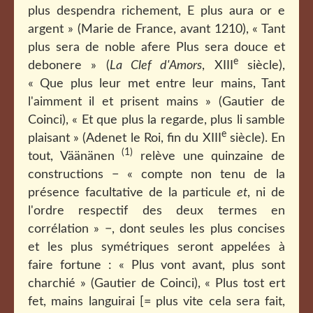
plus despendra richement, E plus aura or e
argent » (Marie de France, avant 1210), « Tant
plus sera de noble afere Plus sera douce et
e
debonere » (
La Clef d'Amors
, XIII
siècle),
« Que plus leur met entre leur mains, Tant
l'aimment il et prisent mains » (Gautier de
Coinci), « Et que plus la regarde, plus li samble
e
plaisant » (Adenet le Roi, fin du XIII
siècle). En
(1)
tout, Väänänen
relève une quinzaine de
constructions − « compte non tenu de la
présence facultative de la particule
et
, ni de
l'ordre respectif des deux termes en
corrélation » −, dont seules les plus concises
et les plus symétriques seront appelées à
faire fortune : « Plus vont avant, plus sont
charchié » (Gautier de Coinci), « Plus tost ert
fet, mains languirai [= plus vite cela sera fait,