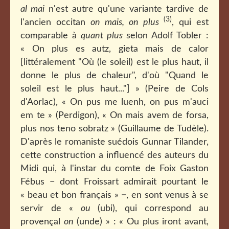
al mai
n'est autre qu'une variante tardive de
(3)
l'ancien occitan
on mais, on plus
, qui est
comparable à
quant plus
selon Adolf Tobler :
« On plus es autz, gieta mais de calor
[littéralement "Où (le soleil) est le plus haut, il
donne le plus de chaleur", d'où "Quand le
soleil est le plus haut..."] » (Peire de Cols
d'Aorlac), « On pus me luenh, on pus m'auci
em te » (Perdigon), « On mais avem de forsa,
plus nos teno sobratz » (Guillaume de Tudèle).
D'après le romaniste suédois Gunnar Tilander,
cette construction a influencé des auteurs du
Midi qui, à l'instar du comte de Foix Gaston
Fébus − dont Froissart admirait pourtant le
« beau et bon français » −, en sont venus à se
servir de «
ou
(ubi), qui correspond au
provençal
on
(unde) » : « Ou plus iront avant,