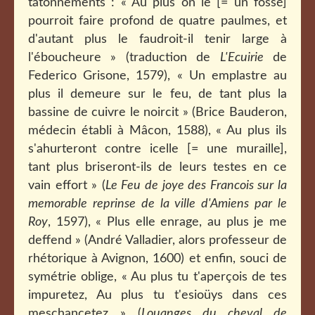
tâtonnements : « Au plus on le [= un fossé]
pourroit faire profond de quatre paulmes, et
d'autant plus le faudroit-il tenir large à
l'éboucheure » (traduction de
L'Ecuirie
de
Federico Grisone, 1579), « Un emplastre au
plus il demeure sur le feu, de tant plus la
bassine de cuivre le noircit » (Brice Bauderon,
médecin établi à Mâcon, 1588), « Au plus ils
s'ahurteront contre icelle [= une muraille],
tant plus briseront-ils de leurs testes en ce
vain effort » (
Le Feu de joye des Francois sur la
memorable reprinse de la ville d'Amiens par le
Roy
, 1597), « Plus elle enrage, au plus je me
deffend » (André Valladier, alors professeur de
rhétorique à Avignon, 1600) et enfin, souci de
symétrie oblige, « Au plus tu t'aperçois de tes
impuretez, Au plus tu t'esioüys dans ces
meschancetez » (
Louanges du cheval de