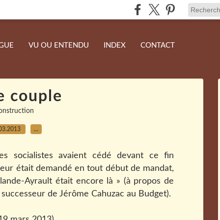
NGUE
VU OU ENTENDU
INDEX
CONTACT
e couple
onstruction
03.2013
…
res socialistes avaient cédé devant ce fin
" leur était demandé en tout début de mandat,
ande-Ayrault était encore là » (à propos de
, successeur de Jérôme Cahuzac au Budget).
 19 mars 2013)