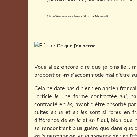
(photo Wikipédia sous licence GFDL par Mahmoud)
Ce que j'en pense
Vous allez encore dire que je pinaille... m
préposition
en
s'accommode mal d'être suivi
Cela ne date pas d'hier : en ancien franç
l'article
le
une forme contractée
enl
, p
contracté en
ès
, avant d'être absorbé pa
suites
en le
et
en les
sont si rares en fr
différence de
en la
et
en l'
qui, bien que 
se rencontrent plus guère que dans quelq
en la personne de, en la présence de ; en l'abs