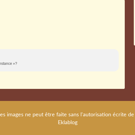
onstance »?
es images ne peut être faite sans l'autorisation écrite 
Eklablog