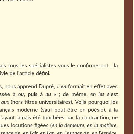
ais tous les spécialistes vous le confirmeront : la
e de l'article défini.
ais, nous apprend Dupré, «
en
formait en effet avec
assée à
ou
, puis à
au
» ; de même,
en les
s'est
r
aux
(hors titres universitaires). Voilà pourquoi les
ançais moderne (sauf peut-être en poésie), à la
n'ayant jamais été touchées par la contraction, ne
ues locutions figées (
en la demeure, en la matière,
ence de, en l'air, en l'an, en l'espace de, en l'espèce,