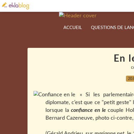
ACCUEIL
QUESTIONS DE LA
En l
c
20.
« Si les parlementai
diplomate, c’est que ce "petit geste
lorsque la
confiance en le
couple Holl
Bernard Cazeneuve, photo ci-contre
(Gérald Andrieu, sur
marianne.net
, le