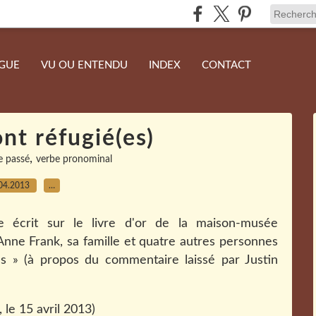
NGUE
VU OU ENTENDU
INDEX
CONTACT
ont réfugié(es)
,
e passé
verbe pronominal
04.2013
…
 écrit sur le livre d'or de la maison-musée
Anne Frank, sa famille et quatre autres personnes
s » (à propos du commentaire laissé par Justin
, le 15 avril 2013)