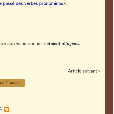
pe passé des verbes pronominaux
.
atre autres personnes
s'étaient réfugiées
.
Article suivant »
ur à l'accueil