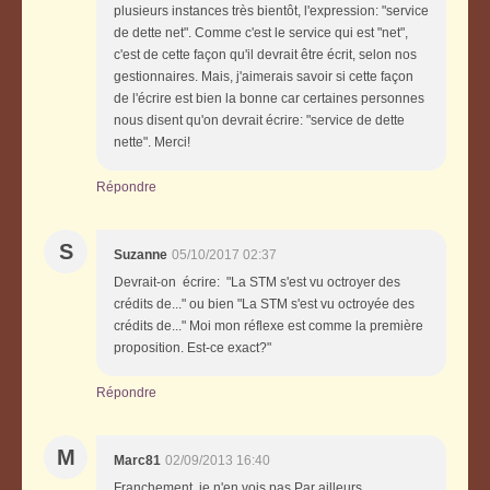
plusieurs instances très bientôt, l'expression: "service
de dette net". Comme c'est le service qui est "net",
c'est de cette façon qu'il devrait être écrit, selon nos
gestionnaires. Mais, j'aimerais savoir si cette façon
de l'écrire est bien la bonne car certaines personnes
nous disent qu'on devrait écrire: "service de dette
nette". Merci!
Répondre
S
Suzanne
05/10/2017 02:37
Devrait-on écrire: "La STM s'est vu octroyer des
crédits de..." ou bien "La STM s'est vu octroyée des
crédits de..." Moi mon réflexe est comme la première
proposition. Est-ce exact?"
Répondre
M
Marc81
02/09/2013 16:40
Franchement, je n'en vois pas.Par ailleurs,