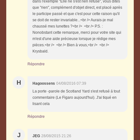
dans l'exemple "Elle ne s'est rien refusé", vous dites
que "rien", complément d'objet direct, est placé après
le participe passé et que c'est pour cette raison qu'il
se doit de rester invariable...<br /> Aurais-je mal
chaussé mes lunettes ?<br /> <br /> P.S. :
Nonobstant cette remarque, merci pour votre site qui
m'est d'une aide précieuse lorsque je rédige mes
pièces.<br /> <br /> Bien à vous,<br /> <br />
Krysbald.
Répondre
H
Hagoossens
04/08/2016 07:39
La porte -parole de Scotland Yard s'est refusé á tout
commentaire (Le Figaro aujourd'hui). J'ai tiqué en
lisant cela
Répondre
J
JEG
28/08/2015 21:26