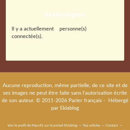
Statistiques
Il y a actuellement
personne(s)
connectée(s).
Aucune reproduction, même partielle, de ce site et de
ses images ne peut être faite sans l'autorisation écrite
de son auteur. © 2011-2026 Parler français - Hébergé
par
Eklablog
Voir le profil de
Marc81
sur le portail Eklablog
Top articles
Contact