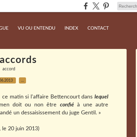
NGUE
VU OU ENTENDU
INDEX
CONTACT
accords
accord
06.2013
…
e ce matin si l'affaire Bettencourt dans
lequel
amen doit ou non être
confié
à une autre
mandé un dessaisissement du juge Gentil. »
, le 20 juin 2013)