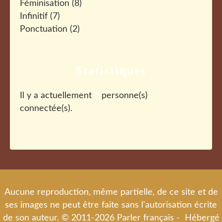
Féminisation
(8)
Infinitif
(7)
Ponctuation
(2)
Statistiques
Il y a actuellement
personne(s)
connectée(s).
Aucune reproduction, même partielle, de ce site et de
ses images ne peut être faite sans l'autorisation écrite
de son auteur. © 2011-2026 Parler français - Hébergé