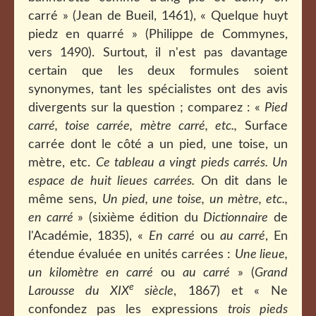
carré » (Jean de Bueil, 1461), « Quelque huyt
piedz en quarré » (Philippe de Commynes,
vers 1490). Surtout, il n'est pas davantage
certain que les deux formules soient
synonymes, tant les spécialistes ont des avis
divergents sur la question ; comparez : «
Pied
carré, toise carrée, mètre carré, etc.,
Surface
carrée dont le côté a un pied, une toise, un
mètre, etc.
Ce tableau a vingt pieds carrés. Un
espace de huit lieues carrées.
On dit dans le
même sens,
Un pied, une toise, un mètre, etc.,
en carré
» (sixième édition du
Dictionnaire
de
l'Académie, 1835), «
En carré
ou
au carré
, En
étendue évaluée en unités carrées :
Une lieue,
un kilomètre en carré
ou
au carré
» (
Grand
e
Larousse du XIX
siècle
, 1867) et « Ne
confondez pas les expressions
trois pieds