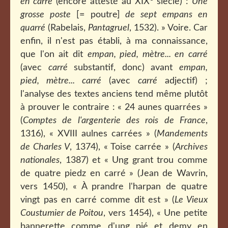
en carré
(encore attesté au XIX
siècle) :
Une
grosse poste
[= poutre]
de sept empans en
quarré
(Rabelais,
Pantagruel
, 1532). » Voire. Car
enfin, il n'est pas établi, à ma connaissance,
que l'on ait dit
empan, pied, mètre... en carré
(avec
carré
substantif, donc) avant
empan,
pied, mètre... carré
(avec
carré
adjectif) ;
l'analyse des textes anciens tend même plutôt
à prouver le contraire : « 24 aunes quarrées »
(
Comptes de l'argenterie des rois de France
,
1316), « XVIII aulnes carrées » (
Mandements
de Charles V
, 1374), « Toise carrée » (
Archives
nationales
, 1387) et « Ung grant trou comme
de quatre piedz en carré » (Jean de Wavrin,
vers 1450), « À prandre l'harpan de quatre
vingt pas en carré comme dit est » (
Le Vieux
Coustumier de Poitou
, vers 1454), « Une petite
bannerette comme d'ung pié et demy en