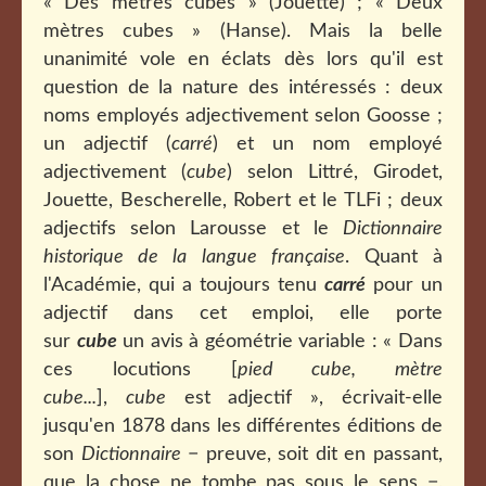
« Des mètres cubes » (Jouette) ; « Deux
mètres cubes » (Hanse). Mais la belle
unanimité vole en éclats dès lors qu'il est
question de la nature des intéressés : deux
noms employés adjectivement selon Goosse ;
un adjectif (
carré
) et un nom employé
adjectivement (
cube
) selon Littré, Girodet,
Jouette, Bescherelle, Robert et le TLFi ; deux
adjectifs selon Larousse et le
Dictionnaire
historique de la langue française
. Quant à
l'Académie, qui a toujours tenu
carré
pour un
adjectif dans cet emploi, elle porte
sur
cube
un avis à géométrie variable : « Dans
ces locutions [
pied cube, mètre
cube...
],
cube
est adjectif », écrivait-elle
jusqu'en 1878 dans les différentes éditions de
son
Dictionnaire
− preuve, soit dit en passant,
que la chose ne tombe pas sous le sens −,