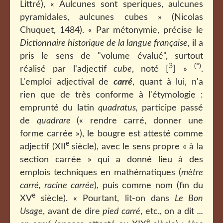
Littré), « Aulcunes sont speriques, aulcunes
pyramidales, aulcunes cubes » (Nicolas
Chuquet, 1484). « Par métonymie, précise le
Dictionnaire historique de la langue française
, il a
pris le sens de "volume évalué", surtout
3
(*)
réalisé par l'adjectif
cube
, noté [
] »
.
L'emploi adjectival de
carré
, quant à lui, n'a
rien que de très conforme à l'étymologie :
emprunté du latin
quadratus,
participe passé
de
quadrare
(« rendre carré, donner une
forme carrée »), le bougre est attesté comme
e
adjectif (XII
siècle), avec le sens propre « à la
section carrée » qui a donné lieu à des
emplois techniques en mathématiques (
mètre
carré, racine carrée
), puis comme nom (fin du
e
XV
siècle). « Pourtant, lit-on dans
Le Bon
Usage
, avant de dire
pied carré
, etc., on a dit
...
e