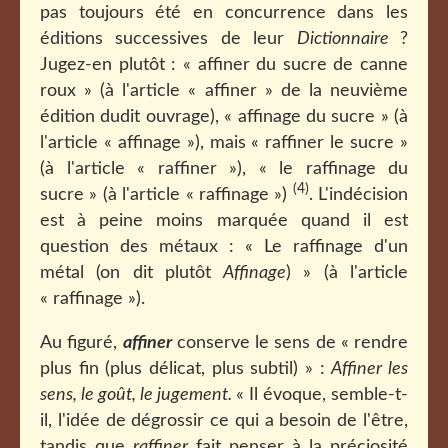
pas toujours été en concurrence dans les
éditions successives de leur
Dictionnaire
?
Jugez-en plutôt : « affiner du sucre de canne
roux » (à l'article « affiner » de la neuvième
édition dudit ouvrage), « affinage du sucre » (à
l'article « affinage »), mais « raffiner le sucre »
(à l'article « raffiner »), « le raffinage du
(4)
sucre » (à l'article « raffinage »)
. L'indécision
est à peine moins marquée quand il est
question des métaux : « Le raffinage d'un
métal (on dit plutôt
Affinage
) » (à l'article
« raffinage »).
Au figuré,
affiner
conserve le sens de « rendre
plus fin (plus délicat, plus subtil) » :
Affiner les
sens, le goût, le jugement.
« Il évoque, semble-t-
il, l'idée de dégrossir ce qui a besoin de l'être,
tandis que
raffiner
fait penser à la préciosité