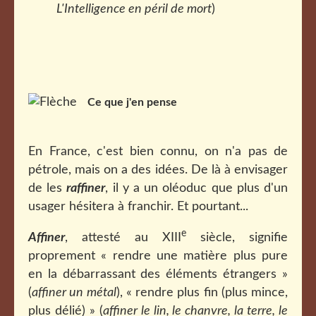
L'Intelligence en péril de mort
)
Ce que j'en pense
En France, c'est bien connu, on n'a pas de
pétrole, mais on a des idées. De là à envisager
de les
raffiner
, il y a un oléoduc que plus d'un
usager hésitera à franchir. Et pourtant...
e
Affiner
, attesté au XIII
siècle, signifie
proprement « rendre une matière plus pure
en la débarrassant des éléments étrangers »
(
affiner un métal
), « rendre plus fin (plus mince,
plus délié) » (
affiner le lin, le chanvre, la terre, le