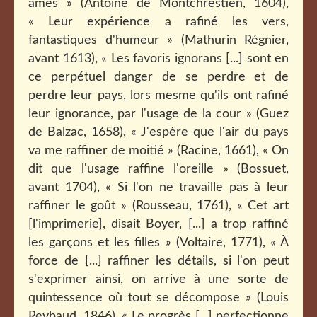
ames » (Antoine de Montchrestien, 1604),
« Leur expérience a rafiné les vers,
fantastiques d'humeur » (Mathurin Régnier,
avant 1613), « Les favoris ignorans [...] sont en
ce perpétuel danger de se perdre et de
perdre leur pays, lors mesme qu'ils ont rafiné
leur ignorance, par l'usage de la cour » (Guez
de Balzac, 1658), « J'espère que l'air du pays
va me raffiner de moitié » (Racine, 1661), « On
dit que l'usage raffine l'oreille » (Bossuet,
avant 1704), « Si l'on ne travaille pas à leur
raffiner le goût » (Rousseau, 1761), « Cet art
[l'imprimerie], disait Boyer, [...] a trop raffiné
les garçons et les filles » (Voltaire, 1771), « À
force de [...] raffiner les détails, si l'on peut
s'exprimer ainsi, on arrive à une sorte de
quintessence où tout se décompose » (Louis
Reybaud, 1846), « Le progrès [...] perfectionne