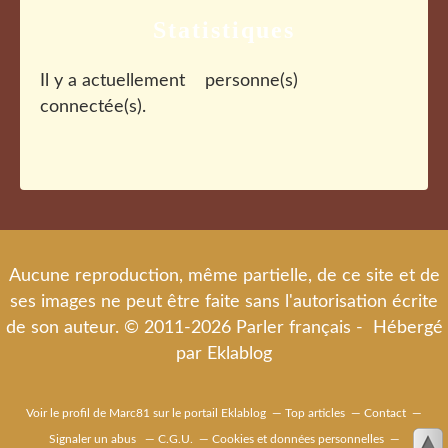
Statistiques
Il y a actuellement
personne(s)
connectée(s).
Aucune reproduction, même partielle, de ce site et de
ses images ne peut être faite sans l'autorisation écrite
de son auteur. © 2011-2026 Parler français - Hébergé
par
Eklablog
Voir le profil de
Marc81
sur le portail Eklablog
Top articles
Contact
Signaler un abus
C.G.U.
Cookies et données personnelles