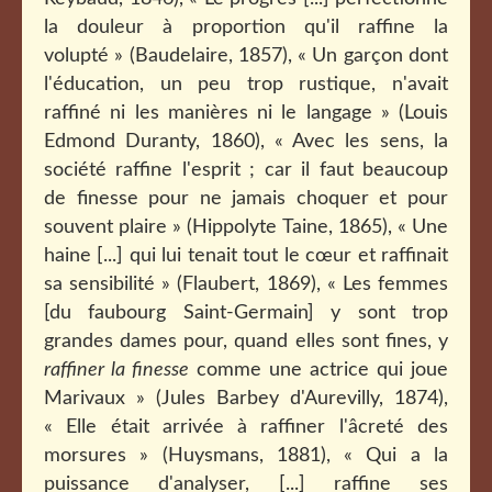
la douleur à proportion qu'il raffine la
volupté » (Baudelaire, 1857), « Un garçon dont
l'éducation, un peu trop rustique, n'avait
raffiné ni les manières ni le langage » (Louis
Edmond Duranty, 1860), « Avec les sens, la
société raffine l'esprit ; car il faut beaucoup
de finesse pour ne jamais choquer et pour
souvent plaire » (Hippolyte Taine, 1865), « Une
haine [...] qui lui tenait tout le cœur et raffinait
sa sensibilité » (Flaubert, 1869), « Les femmes
[du faubourg Saint-Germain] y sont trop
grandes dames pour, quand elles sont fines, y
raffiner la finesse
comme une actrice qui joue
Marivaux » (Jules Barbey d'Aurevilly, 1874),
« Elle était arrivée à raffiner l'âcreté des
morsures » (Huysmans, 1881), « Qui a la
puissance d'analyser, [...] raffine ses