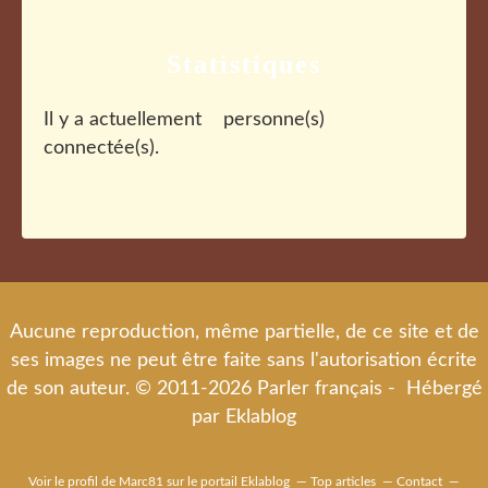
Statistiques
Il y a actuellement
personne(s)
connectée(s).
Aucune reproduction, même partielle, de ce site et de
ses images ne peut être faite sans l'autorisation écrite
de son auteur. © 2011-2026 Parler français - Hébergé
par
Eklablog
Voir le profil de
Marc81
sur le portail Eklablog
Top articles
Contact