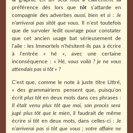
la graphie en un seul mot a clairement sa
préférence dès lors que
tôt
s'attarde en
compagnie des adverbes
aussi, bien
et
si
:
Je
n'arriverai pas sitôt que vous
. Il n'est toutefois
que de survoler ledit ouvrage pour constater
que cet ancien usage bat sérieusement de
l'aile : les Immortels n'hésitent-ils pas à écrire
à l'entrée « hé », avec une certaine
inconséquence : «
Hé, vous voilà ? je ne vous
attendais pas si tôt
» ?
C'est que, comme le note à juste titre Littré,
« des grammairiens pensent que, puisqu'on
écrit
plus tôt
en deux mots dans ces phrases :
Il était venu plus tôt que moi, son procès sera
jugé plus tôt que le mien
, il faudrait de même
écrire
si tôt
en deux mots, dans celles-ci :
Je
n'arriverai pas si tôt que vous ; votre affaire ne