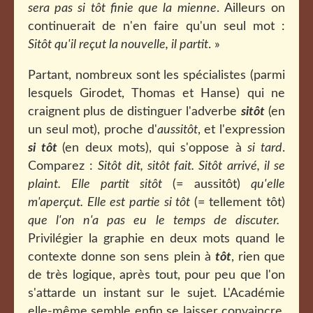
sera pas si tôt finie que la mienne
. Ailleurs on
continuerait de n'en faire qu'un seul mot :
Sitôt qu'il reçut la nouvelle, il partit
. »
Partant, nombreux sont les spécialistes (parmi
lesquels Girodet, Thomas et Hanse) qui ne
craignent plus de distinguer l'adverbe
sitôt
(en
un seul mot), proche d'
aussitôt
, et l'expression
si tôt
(en deux mots), qui s'oppose à
si tard
.
Comparez :
Sitôt dit, sitôt fait. Sitôt arrivé, il se
plaint. Elle partit sitôt
(= aussitôt)
qu'elle
m'aperçut. Elle est partie si tôt
(= tellement tôt)
que l'on n'a pas eu le temps de discuter.
Privilégier la graphie en deux mots quand le
contexte donne son sens plein à
tôt
, rien que
de très logique, après tout, pour peu que l'on
s'attarde un instant sur le sujet. L'Académie
elle-même semble enfin se laisser convaincre,