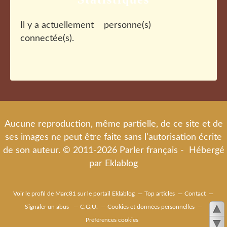
Il y a actuellement
personne(s)
connectée(s).
Aucune reproduction, même partielle, de ce site et de
ses images ne peut être faite sans l'autorisation écrite
de son auteur. © 2011-2026 Parler français - Hébergé
par
Eklablog
Voir le profil de
Marc81
sur le portail Eklablog
Top articles
Contact
Signaler un abus
C.G.U.
Cookies et données personnelles
Préférences cookies