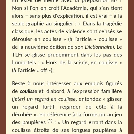
En est-il de même avec la préposition
en
?
Non si l'on en croit l'Académie, qui s'en tient
alors − sans plus d'explication, il est vrai − à la
seule graphie au singulier : « Dans la tragédie
classique, les actes de violence sont censés se
dérouler en coulisse » (à l'article « coulisse »
de la neuvième édition de son
Dictionnaire
). Le
TLFi se glisse prudemment dans les pas des
Immortels : « Hors de la scène, en coulisse »
(à l'article « off »).
Reste à nous intéresser aux emplois figurés
de
coulisse
et, d'abord, à l'expression familière
(jeter)
un regard en coulisse
, entendez « glisser
un regard furtif, regarder de côté à la
dérobée », en référence
à la forme ou au jeu
(1)
des paupières
: «
Un regard errant dans la
coulisse étroite de ses longues paupières à