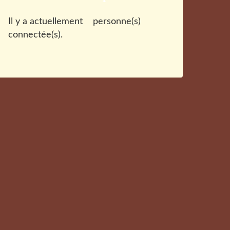
Il y a actuellement
personne(s)
connectée(s).