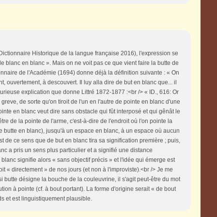
Dictionnaire Historique de la langue française 2016), l'expression se
e blanc en blanc ». Mais on ne voit pas ce que vient faire la butte de
ionnaire de l'Académie (1694) donne déjà la définition suivante : « On
t, ouvertement, à descouvert. Il luy alla dire de but en blanc que... il
a curieuse explication que donne Littré 1872-1877 :<br /> « ID., 616: Or
a greve, de sorte qu'on tiroit de l'un en l'autre de pointe en blanc d'une
te en blanc veut dire sans obstacle qui fût interposé et qui gênât le
être de la pointe de l'arme, c'est-à-dire de l'endroit où l'on pointe la
t de butte en blanc), jusqu'à un espace en blanc, à un espace où aucun
est de ce sens que de but en blanc tira sa signification première ; puis,
 a pris un sens plus particulier et a signifié une distance
anc signifie alors « sans objectif précis » et l'idée qui émerge est
oit « directement » de nos jours (et non à l'improviste).<br /> Je me
 butte désigne la bouche de la couleuvrine, il s'agit peut-être du mot
on à pointe (cf. à bout portant). La forme d'origine serait « de bout
s et est linguistiquement plausible.