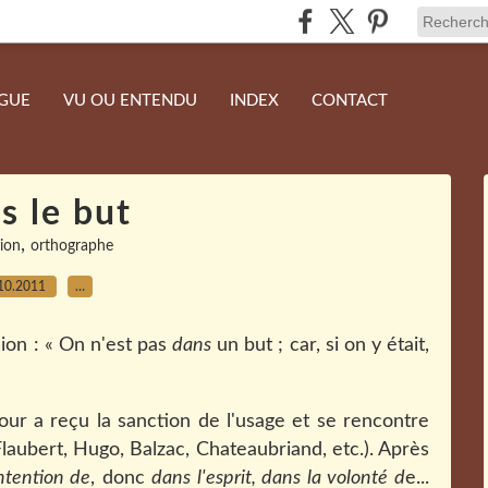
NGUE
VU OU ENTENDU
INDEX
CONTACT
s le but
,
ion
orthographe
10.2011
…
ion : «
On n'est pas
dans
un but ; car, si on y était,
our a reçu la sanction de l'usage et se rencontre
laubert, Hugo, Balzac, Chateaubriand, etc.). Après
intention de
, donc
dans l'esprit, dans la volonté d
e...