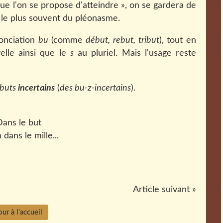
f que l'on se propose d'atteindre », on se gardera de
e le plus souvent du pléonasme.
onciation
bu
(comme
début, rebut, tribut
), tout en
elle ainsi que le
s
au pluriel. Mais l'usage reste
 buts
incertains
(
des bu-z-incertains
).
 dans le mille...
Article suivant »
ur à l'accueil