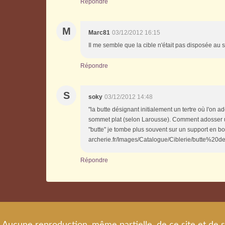
Répondre
M
Marc81
03/12/2012 16:15
Il me semble que la cible n'était pas disposée au 
Répondre
S
soky
03/12/2012 14:48
"la butte désignant initialement un tertre où l'on ad
sommet plat (selon Larousse). Comment adosser u
"butte" je tombe plus souvent sur un support en boi
archerie.fr/Images/Catalogue/Ciblerie/butte%20de
Répondre