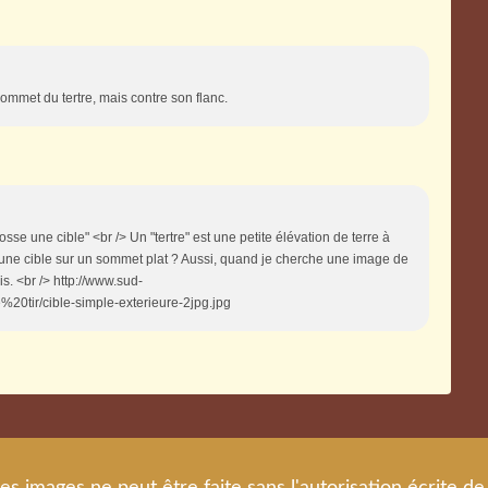
sommet du tertre, mais contre son flanc.
osse une cible" <br /> Un "tertre" est une petite élévation de terre à
ne cible sur un sommet plat ? Aussi, quand je cherche une image de
s. <br /> http://www.sud-
%20tir/cible-simple-exterieure-2jpg.jpg