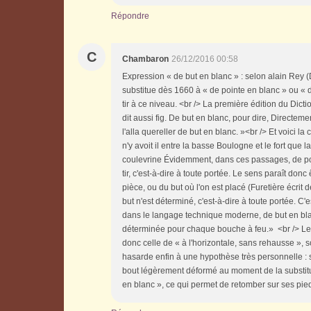
Répondre
C
Chambaron
26/12/2016 00:58
Expression « de but en blanc » : selon alain Rey (
substitue dès 1660 à « de pointe en blanc » ou « d
tir à ce niveau. <br /> La première édition du Dict
dit aussi fig. De but en blanc, pour dire, Directemen
l'alla quereller de but en blanc. »<br /> Et voici l
n'y avoit il entre la basse Boulogne et le fort que l
coulevrine Évidemment, dans ces passages, de poin
tir, c'est-à-dire à toute portée. Le sens paraît donc 
pièce, ou du but où l'on est placé (Furetière écri
but n'est déterminé, c'est-à-dire à toute portée. C'
dans le langage technique moderne, de but en blanc
déterminée pour chaque bouche à feu.» <br /> Le bl
donc celle de « à l'horizontale, sans rehausse », s
hasarde enfin à une hypothèse très personnelle : si
bout légèrement déformé au moment de la substituti
en blanc », ce qui permet de retomber sur ses pied