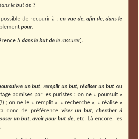
dans le but de
?
s possible de recourir à :
en vue de, afin de, dans le
implement
pour
.
érence à
dans le but de
le rassurer
).
poursuivre un but
,
remplir un but, réaliser un but
ou
age admises par les puristes : on ne « poursuit »
!) ; on ne le « remplit », « recherche », « réalise »
iera donc de préférence
viser un but
, chercher à
oposer un but,
avoir pour but de,
etc. Là encore, les
.