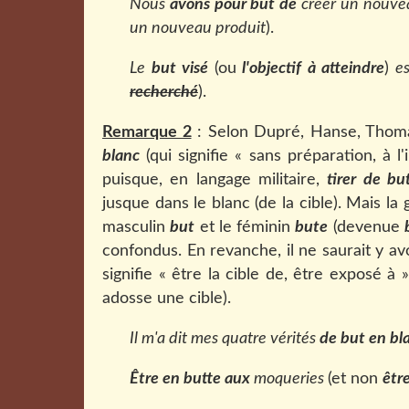
Nous
avons pour but de
créer un nouve
un nouveau produit
).
Le
but visé
(ou
l'objectif à atteindre
)
es
recherché
).
Remarque 2
: Selon Dupré, Hanse, Thoma
blanc
(qui signifie « sans préparation, à l
puisque, en langage militaire,
tirer de bu
jusque dans le blanc (de la cible). Mais la 
masculin
but
et le féminin
bute
(devenue
confondus. En revanche, il ne saurait y av
signifie « être la cible de, être exposé à 
adosse une cible).
Il m'a dit mes quatre vérités
de but en bl
Être en butte aux
moqueries
(et non
êtr