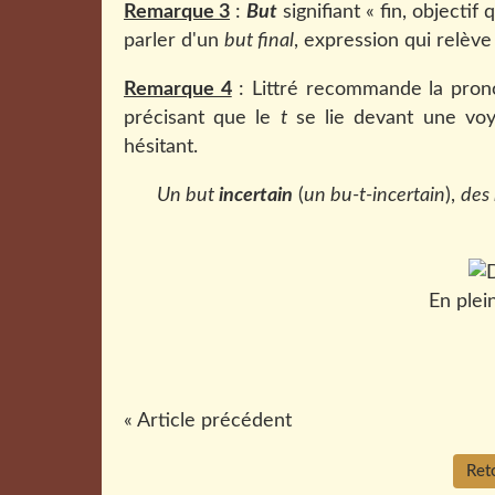
Remarque 3
:
But
signifiant « fin, objecti
parler d'un
but final
, expression qui relèv
Remarque 4
: Littré recommande la pron
précisant que le
t
se lie devant une voy
hésitant.
Un but
incertain
(
un bu-t-incertain
),
des
En plein
« Article précédent
Reto