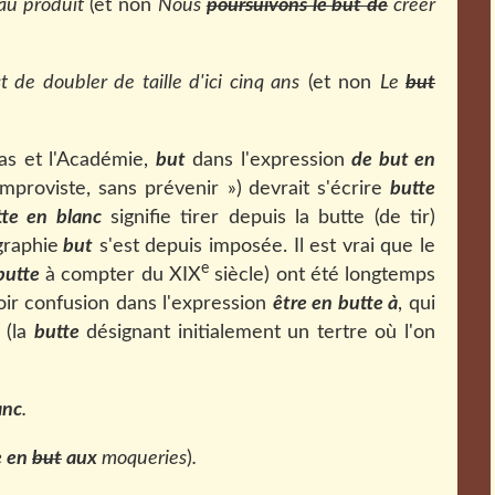
au produit
(et non
Nous
poursuivons le but de
créer
t de doubler de taille d'ici cinq ans
(et non
Le
but
s et l'Académie,
but
dans l'expression
de but en
'improviste, sans prévenir »)
devrait s'écrire
butte
tte en blanc
signifie tirer depuis la butte (de tir)
graphie
but
s'est depuis imposée. Il est vrai que le
e
butte
à compter du XIX
siècle) ont été longtemps
oir confusion dans l'expression
être en butte à
, qui
» (la
butte
désignant initialement un tertre où l'on
anc
.
e en
but
aux
moqueries
)
.