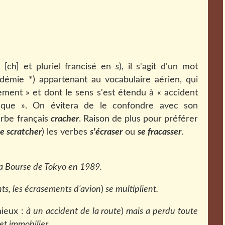
[ch] et pluriel francisé en
s
), il s'agit d'un mot
adémie *) appartenant au vocabulaire aérien, qui
asement » et dont le sens s'est étendu à « accident
tique ». On évitera de le confondre avec son
erbe français
cracher
. Raison de plus pour préférer
se scratcher
) les verbes
s'écraser
ou
se fracasser
.
la Bourse de Tokyo en 1989.
ts, les écrasements d'avion
)
se multiplient.
ieux :
à un accident de la route
)
mais a perdu toute
et immobilier.