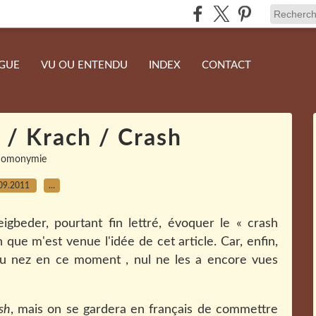
NGUE
VU OU ENTENDU
INDEX
CONTACT
 / Krach / Crash
homonymie
09.2011
…
eigbeder, pourtant fin lettré, évoquer le « crash
 que m'est venue l'idée de cet article. Car, enfin,
du nez en ce moment , nul ne les a encore vues
ash
, mais on se gardera en français de commettre