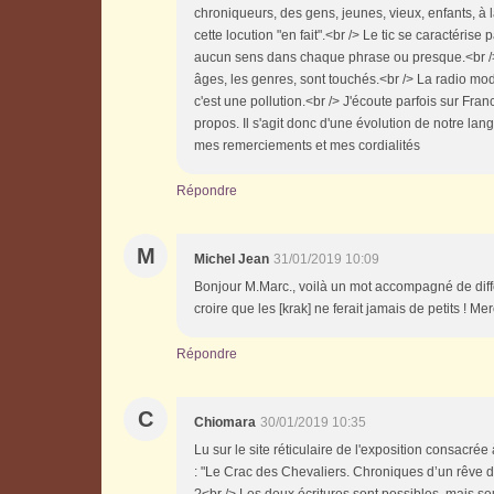
chroniqueurs, des gens, jeunes, vieux, enfants, à la
cette locution "en fait".<br /> Le tic se caractéris
aucun sens dans chaque phrase ou presque.<br /> "
âges, les genres, sont touchés.<br /> La radio modé
c'est une pollution.<br /> J'écoute parfois sur Fr
propos. Il s'agit donc d'une évolution de notre lan
mes remerciements et mes cordialités
Répondre
M
Michel Jean
31/01/2019 10:09
Bonjour M.Marc., voilà un mot accompagné de différ
croire que les [krak] ne ferait jamais de petits ! Me
Répondre
C
Chiomara
30/01/2019 10:35
Lu sur le site réticulaire de l'exposition consacrée
: "Le Crac des Chevaliers. Chroniques d’un rêve 