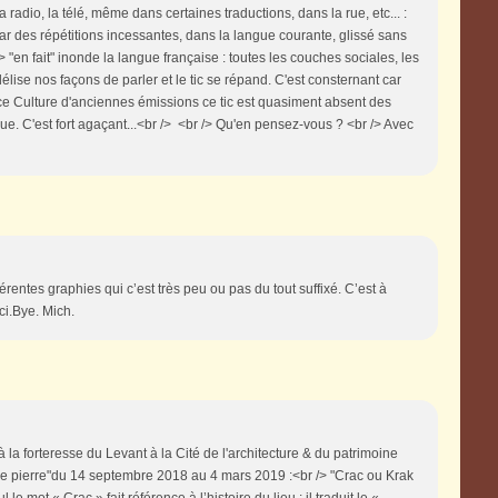
 radio, la télé, même dans certaines traductions, dans la rue, etc... :
e par des répétitions incessantes, dans la langue courante, glissé sans
en fait" inonde la langue française : toutes les couches sociales, les
lise nos façons de parler et le tic se répand. C'est consternant car
ance Culture d'anciennes émissions ce tic est quasiment absent des
gue. C'est fort agaçant...<br /> <br /> Qu'en pensez-vous ? <br /> Avec
entes graphies qui c’est très peu ou pas du tout suffixé. C’est à
rci.Bye. Mich.
 à la forteresse du Levant à la Cité de l'architecture & du patrimoine
de pierre"du 14 septembre 2018 au 4 mars 2019 :<br /> "Crac ou Krak