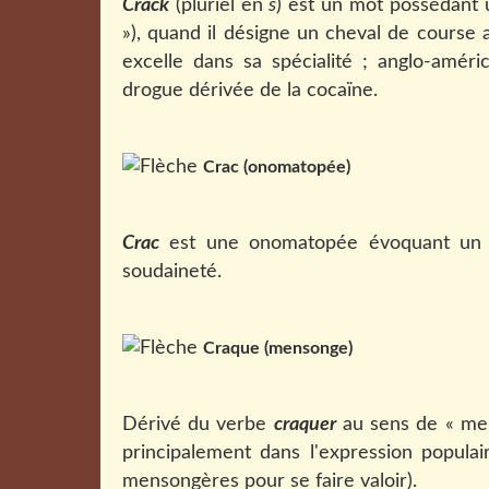
Crack
(pluriel en
s
) est un mot possédant u
»), quand il désigne un cheval de course
excelle dans sa spécialité ; anglo-améri
drogue dérivée de la cocaïne.
Crac (onomatopée)
Crac
est une onomatopée évoquant un b
soudaineté.
Craque (mensonge)
Dérivé du verbe
craquer
au sens de « men
principalement dans l'expression popula
mensongères pour se faire valoir).