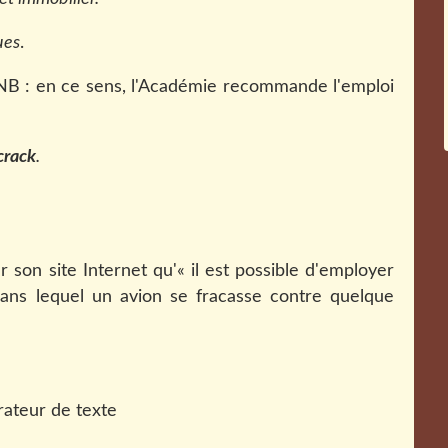
ues
.
NB : en ce sens, l'Académie recommande l'emploi
crack
.
 son site Internet qu'« il est possible d'employer
ans lequel un avion se fracasse contre quelque