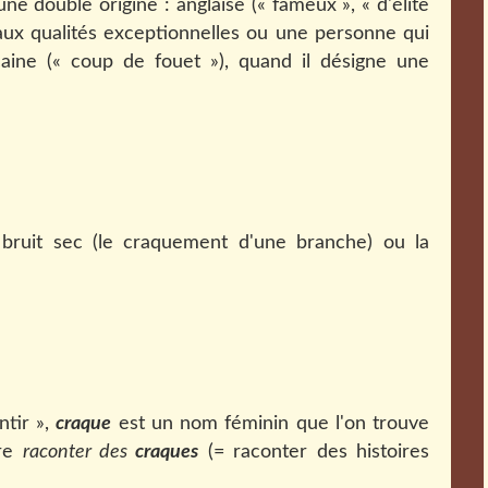
ne double origine : anglaise (« fameux », « d'élite
 aux qualités exceptionnelles ou une personne qui
caine (« coup de fouet »), quand il désigne une
ruit sec (le craquement d'une branche) ou la
tir »,
craque
est un nom féminin que l'on trouve
ire
raconter des
craques
(= raconter des histoires