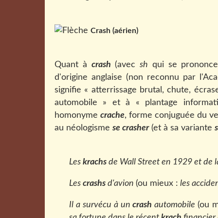
Crash (aérien)
Quant à
crash
(avec
sh
qui se prononce 
d'origine anglaise (non reconnu par l'Ac
signifie « atterrissage brutal, chute, écr
automobile » et à « plantage informa
homonyme
crache
, forme conjuguée du v
au néologisme
se crasher
(et à sa variante
Les
krachs
de Wall Street en 1929 et de 
Les
crashs
d'avion
(ou mieux :
les acciden
Il a survécu à un
crash
automobile
(ou m
sa fortune dans le récent
krach
financier 