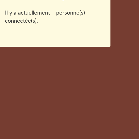
Il y a actuellement
personne(s)
connectée(s).