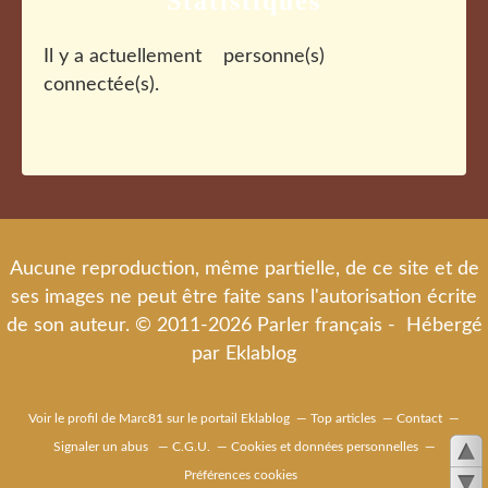
Statistiques
Il y a actuellement
personne(s)
connectée(s).
Aucune reproduction, même partielle, de ce site et de
ses images ne peut être faite sans l'autorisation écrite
de son auteur. © 2011-2026 Parler français - Hébergé
par
Eklablog
Voir le profil de
Marc81
sur le portail Eklablog
Top articles
Contact
Signaler un abus
C.G.U.
Cookies et données personnelles
Préférences cookies