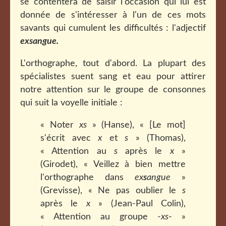
se contentera de saisir l'occasion qui lui est
donnée de s'intéresser à l'un de ces mots
savants qui cumulent les difficultés : l'adjectif
exsangue.
L'orthographe, tout d'abord. La plupart des
spécialistes suent sang et eau pour attirer
notre attention sur le groupe de consonnes
qui suit la voyelle initiale :
« Noter
xs
» (Hanse), « [Le mot]
s'écrit avec
x
et
s
» (Thomas),
« Attention au
s
après le
x
»
(Girodet), « Veillez à bien mettre
l'orthographe dans
ex
s
angue
»
(Grevisse), « Ne pas oublier le
s
après le
x
» (Jean-Paul Colin),
« Attention au groupe -
xs
- »