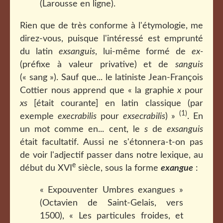
(Larousse en ligne).
Rien que de très conforme à l'étymologie, me
direz-vous, puisque l'intéressé est emprunté
du latin
exsanguis
, lui-même formé de
ex-
(préfixe à valeur privative) et de
sanguis
(« sang »). Sauf que... le latiniste Jean-François
Cottier nous apprend que « la graphie
x
pour
xs
[était courante] en latin classique (par
(1)
exemple
execrabilis
pour
exsecrabilis
) »
. En
un mot comme en... cent, le
s
de
exsanguis
était facultatif. Aussi ne s'étonnera-t-on pas
de voir l'adjectif passer dans notre lexique, au
e
début du XVI
siècle, sous la forme
exangue
:
« Expouventer Umbres exangues »
(Octavien de Saint-Gelais, vers
1500), « Les particules froides, et