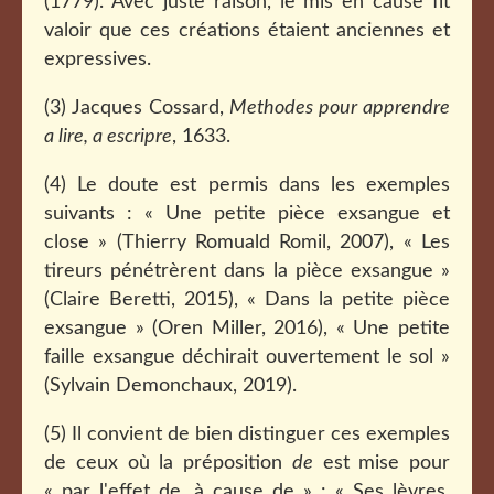
(1779). Avec juste raison, le mis en cause fit
valoir que ces créations étaient anciennes et
expressives.
(3) Jacques Cossard,
Methodes pour apprendre
a lire, a escripre
, 1633.
(4) Le doute est permis dans les exemples
suivants : « Une petite pièce exsangue et
close » (Thierry Romuald Romil, 2007), « Les
tireurs pénétrèrent dans la pièce exsangue »
(Claire Beretti, 2015), « Dans la petite pièce
exsangue » (Oren Miller, 2016), « Une petite
faille exsangue déchirait ouvertement le sol »
(Sylvain Demonchaux, 2019).
(5) Il convient de bien distinguer ces exemples
de ceux où la préposition
de
est mise pour
« par l'effet de, à cause de » : « Ses lèvres,