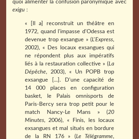
quoi alimenter la confusion paronymique avec
exigu
:
« [Il a] reconstruit un théâtre en
1972, quand l'impasse d'Odessa est
devenue trop exsangue » (
L'Express
,
2002), « Des locaux exsangues qui
ne répondent plus aux impératifs
liés à la restauration collective » (
La
Dépêche
, 2003), « Un POPB trop
exsangue [...]. D'une capacité de
14 000 places en configuration
basket, le Palais omnisports de
Paris-Bercy sera trop petit pour le
match Nancy-Le Mans » (
20
Minutes
, 2006), « Finis, les locaux
exsangues et mal situés en bordure
de la RN 176 » (
Le Télégramme
,