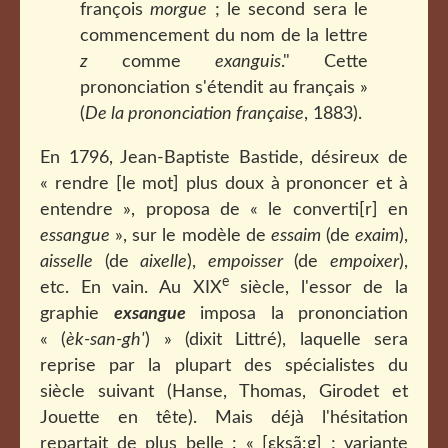
françois
morgue
; le second sera le
commencement du nom de la lettre
z
comme
exanguis
." Cette
prononciation s'étendit au français »
(
De la prononciation française
, 1883).
En 1796, Jean-Baptiste Bastide, désireux de
« rendre [le mot] plus doux à prononcer et à
entendre », proposa de « le converti[r] en
essangue
», sur le modèle de
essaim
(de
exaim
),
aisselle
(de
aixelle
),
empoisser
(de
empoixer
),
e
etc. En vain. Au XIX
siècle, l'essor de la
graphie
exsangue
imposa la prononciation
« (
èk-san-gh'
) » (dixit Littré), laquelle sera
reprise par la plupart des spécialistes du
siècle suivant (Hanse, Thomas, Girodet et
Jouette en tête). Mais déjà l'hésitation
repartait de plus belle : « [εksã:g] ; variante