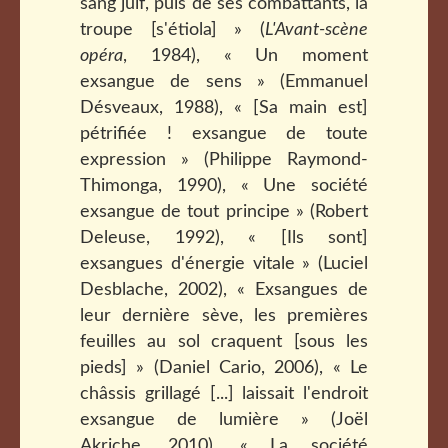
sang juif, puis de ses combattants, la
troupe [s'étiola] » (
L'Avant-scène
opéra
, 1984), « Un moment
exsangue de sens » (Emmanuel
Désveaux, 1988), « [Sa main est]
pétrifiée ! exsangue de toute
expression » (Philippe Raymond-
Thimonga, 1990), « Une société
exsangue de tout principe » (Robert
Deleuse, 1992), « [Ils sont]
exsangues d'énergie vitale » (Luciel
Desblache, 2002), « Exsangues de
leur dernière sève, les premières
feuilles au sol craquent [sous les
pieds] » (Daniel Cario, 2006), « Le
châssis grillagé [...] laissait l'endroit
exsangue de lumière » (Joël
Akriche, 2010), « La société