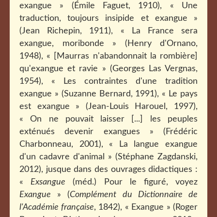
exangue » (Émile Faguet, 1910), « Une
traduction, toujours insipide et exangue »
(Jean Richepin, 1911), « La France sera
exangue, moribonde » (Henry d'Ornano,
1948), « [Maurras n'abandonnait la rombière]
qu'exangue et ravie » (Georges Las Vergnas,
1954), « Les contraintes d'une tradition
exangue » (Suzanne Bernard, 1991), « Le pays
est exangue » (Jean-Louis Harouel, 1997),
« On ne pouvait laisser [...] les peuples
exténués devenir exangues » (Frédéric
Charbonneau, 2001), « La langue exangue
d'un cadavre d'animal » (Stéphane Zagdanski,
2012), jusque dans des ouvrages didactiques :
«
Exsangue
(méd.) Pour le figuré, voyez
Exangue
» (
Complément du Dictionnaire de
l'Académie française
, 1842), « Exangue » (Roger