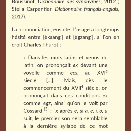
Boussinot,
Dictionnaire des synonymes
, 2012 ;
Stella Carpentier,
Dictionnaire français-anglais
,
2017).
La prononciation, ensuite. L'usage a longtemps
hésité entre [èksang'] et [ègzang'], si l'on en
croit Charles Thurot :
« Dans les mots latins et venus du
latin, on prononçait
ex
devant une
e
voyelle comme
ecs
, au XVI
siècle [...]. Mais, dès le
e
commencement du XVII
siècle, on
prononçait dans ces conditions
ex
comme
egz
, ainsi qu'on le voit par
[3]
Cossard
: "
x
après
e
, si
a, e, i, o, u
suit, le premier son sera semblable
à la dernière syllabe de ce mot