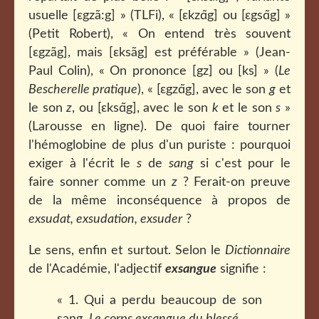
usuelle [εgzã:g] » (TLFi), « [ɛkzɑ̃g] ou [ɛgsɑ̃g] »
(Petit Robert), « On entend très souvent
[εgzãg], mais [εksãg] est préférable » (Jean-
Paul Colin), « On prononce [gz] ou [ks] » (
Le
Bescherelle pratique
), « [ɛgzɑ̃g], avec le son
g
et
le son
z
, ou [ɛksɑ̃g], avec le son
k
et le son
s
»
(Larousse en ligne). De quoi faire tourner
l'hémoglobine de plus d'un puriste : pourquoi
exiger à l'écrit le
s
de
sang
si c'est pour le
faire sonner comme un
z
? Ferait-on preuve
de la même inconséquence à propos de
exsudat, exsudation, exsuder
?
Le sens, enfin et surtout. Selon le
Dictionnaire
de l'Académie, l'adjectif
exsangue
signifie :
« 1. Qui a perdu beaucoup de son