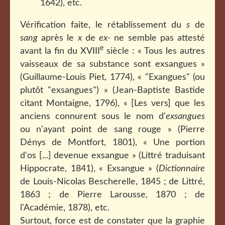
1642), etc.
Vérification faite, le rétablissement du
s
de
sang
après le
x
de
ex-
ne semble pas attesté
e
avant la fin du XVIII
siècle : « Tous les autres
vaisseaux de sa substance sont exsangues »
(Guillaume-Louis Piet, 1774), « "Exangues" (ou
plutôt "exsangues") » (Jean-Baptiste Bastide
citant Montaigne, 1796), « [Les vers] que les
anciens connurent sous le nom d'
exsangues
ou n'ayant point de sang rouge » (Pierre
Dénys de Montfort, 1801), « Une portion
d'os [...] devenue exsangue » (Littré traduisant
Hippocrate, 1841), « Exsangue » (
Dictionnaire
de Louis-Nicolas Bescherelle, 1845 ; de Littré,
1863 ; de Pierre Larousse, 1870 ; de
l'Académie, 1878), etc.
Surtout, force est de constater que la graphie