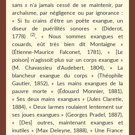
sans
s
n'a jamais cessé de se maintenir, par
archaïsme, par négligence ou par ignorance :
« Si tu crains d'être un poëte exangue, un
diseur de puérilités sonores » (Diderot,
(2)
1778)
, « Nous sommes exangues et
couards, eût très bien dit Montaigne »
(Étienne-Maurice Falconet, 1781), « [Le
poison] n'agissoit plus sur un corps exangue »
(M. Chavassieu d'Audebert, 1804), « La
blancheur exangue du corps » (Théophile
Gautier, 1852), « Les mains exangues de la
pauvre morte » (Édouard Monnier, 1881),
« Ses deux mains exangues » (Jules Claretie,
1884), « Deux larmes roulaient lentement sur
ses joues exangues » (Georges Pradel, 1887),
« [Des] outres, maintenant exangues et
inutiles » (Max Deleyne, 1888), « Une France