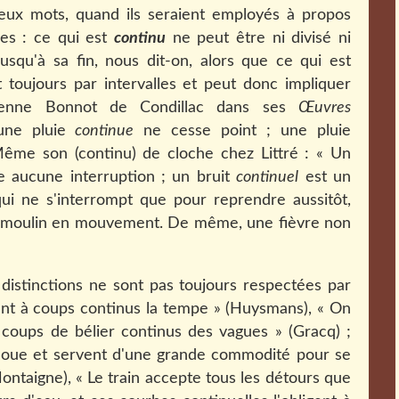
deux mots, quand ils seraient employés à propos
es : ce qui est
continu
ne peut être ni divisé ni
qu'à sa fin, nous dit-on, alors que ce qui est
 toujours par intervalles et peut donc impliquer
 Étienne Bonnot de Condillac dans ses
Œuvres
 une pluie
continue
ne cesse point ; une pluie
ême son (continu) de cloche chez Littré : « Un
e aucune interruption ; un bruit
continuel
est un
qui ne s'interrompt que pour reprendre aussitôt,
n moulin en mouvement. De même, une fièvre non
 distinctions ne sont pas toujours respectées par
aient à coups continus la tempe » (Huysmans), « On
 coups de bélier continus des vagues » (Gracq) ;
adoue et servent d'une grande commodité pour se
Montaigne),
«
Le train accepte tous les détours que