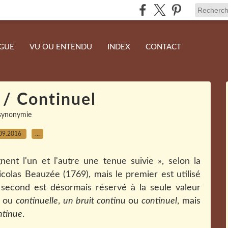
NGUE
VU OU ENTENDU
INDEX
CONTACT
 / Continuel
synonymie
09.2016
…
nent l'un et l'autre une tenue suivie », selon la
colas Beauzée (1769), mais le premier est utilisé
 second est désormais réservé à la seule valeur
ou
continuelle
,
un bruit continu
ou
continuel
, mais
ntinue
.