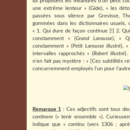
lui proposent les méandres d'un petit cou
une extrême lenteur » (Gide)
, « les dét
passées sous silence par Grevisse, Th
gommées dans les dictionnaires usuels,
« 1. Qui dure de façon continue [!] 2. Qu
constamment » (
Grand Larousse
), «
Q
constamment » (
Petit Larousse illustré
), 
intervalles rapprochés » (
Robert illustré
).
n'en fait pas mystère : « [Ces subtilités 
concurremment employés l'un pour l'autre. 
Remarque 1
: Ces adjectifs sont tous d
continere
(« tenir ensemble »). Curieuse
indique que «
continu
(vers 1306 ; apr