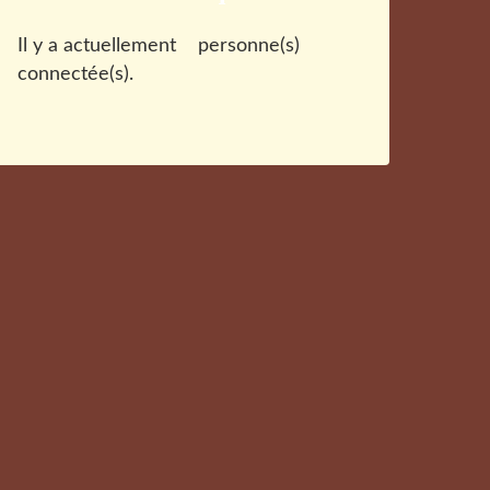
Il y a actuellement
personne(s)
connectée(s).