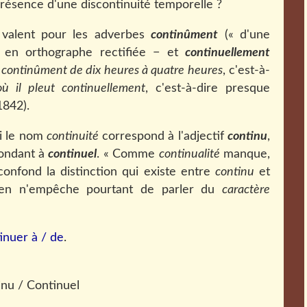
présence d'une discontinuité temporelle ?
valent pour les adverbes
continûment
(« d'une
, en orthographe rectifiée − et
continuellement
it continûment de dix heures à quatre heures
, c'est-à-
ù il pleut continuellement
, c'est-à-dire presque
1842).
si le nom
continuité
correspond à l'adjectif
continu
,
pondant à
continuel
. « Comme
continualité
manque,
confond la distinction qui existe entre
continu
et
Rien n'empêche pourtant de parler du
caractère
inuer à / de
.