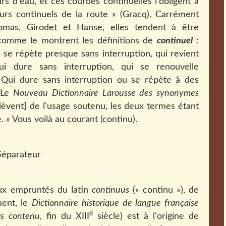
rs d'eau, et ces courbes continuelles l'obligent à
ours continuels de la route » (Gracq). Carrément
omas, Girodet et Hanse, elles tendent à être
 comme le montrent les définitions de
continuel
:
i se répète presque sans interruption, qui revient
ui dure sans interruption, qui se renouvelle
«
Qui dure sans interruption ou se répète à des
 Le
Nouveau Dictionnaire Larousse des synonymes
relèvent] de l'usage soutenu, les deux termes étant
» Vous voilà au courant (continu).
eux empruntés du latin
continuus
(« continu »), de
ment, le
Dictionnaire historique de langue française
e
ès
contenu
, fin du XIII
siècle) est à l'origine de