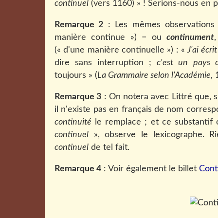
continuel
(vers 1160) » ! Serions-nous en 
Remarque 2
: Les mêmes observations 
manière continue ») − ou
continument
(« d'une manière continuelle ») : «
J'ai écr
dire sans interruption ;
c'est un pays o
toujours » (
La Grammaire selon l'Académie
, 
Remarque 3
: On notera avec Littré que, 
il n'existe pas en français de nom corres
continuité
le remplace ; et ce substantif 
continuel
», observe le lexicographe. 
continuel
de tel fait.
Remarque 4
: Voir également le billet
Cont