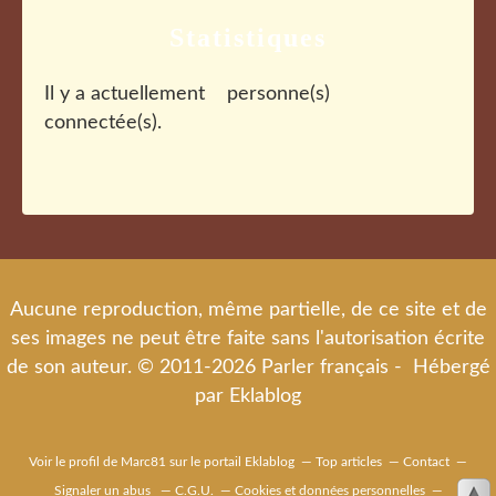
Statistiques
Il y a actuellement
personne(s)
connectée(s).
Aucune reproduction, même partielle, de ce site et de
ses images ne peut être faite sans l'autorisation écrite
de son auteur. © 2011-2026 Parler français - Hébergé
par
Eklablog
Voir le profil de
Marc81
sur le portail Eklablog
Top articles
Contact
Signaler un abus
C.G.U.
Cookies et données personnelles