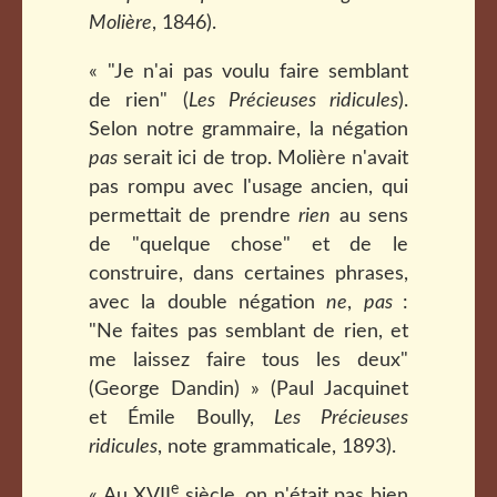
Molière
, 1846).
« "Je n'ai pas voulu faire semblant
de rien" (
Les Précieuses ridicules
).
Selon notre grammaire, la négation
pas
serait ici de trop. Molière n'avait
pas rompu avec l'usage ancien, qui
permettait de prendre
rien
au sens
de "quelque chose" et de le
construire, dans certaines phrases,
avec la double négation
ne
,
pas
:
"Ne faites pas semblant de rien, et
me laissez faire tous les deux"
(George Dandin) » (Paul Jacquinet
et Émile Boully,
Les Précieuses
ridicules
, note grammaticale, 1893).
e
« Au XVII
siècle, on n'était pas bien