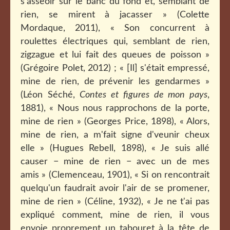
s'asseoir sur le banc du fond et, semblant de
rien, se mirent à jacasser » (Colette
Mordaque, 2011), « Son concurrent à
roulettes électriques qui, semblant de rien,
zigzague et lui fait des queues de poisson »
(Grégoire Polet, 2012) ; « [Il] s'était empressé,
mine de rien, de prévenir les gendarmes »
(Léon Séché,
Contes et figures de mon pays
,
1881), « Nous nous rapprochons de la porte,
mine de rien » (Georges Price, 1898), « Alors,
mine de rien, a m'fait signe d'veunir cheux
elle » (Hugues Rebell, 1898), « Je suis allé
causer − mine de rien − avec un de mes
amis » (Clemenceau, 1901), « Si on rencontrait
quelqu'un faudrait avoir l'air de se promener,
mine de rien » (Céline, 1932), « Je ne t'ai pas
expliqué comment, mine de rien, il vous
envoie proprement un tabouret à la tête de