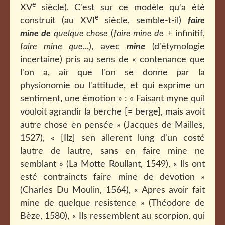
e
XV
siècle). C'est sur ce modèle qu'a été
e
construit (au XVI
siècle, semble-t-il)
faire
mine de
quelque chose
(
faire mine de
+ infinitif,
faire mine que
...), avec
mine
(d'étymologie
incertaine) pris au sens de « contenance que
l'on a, air que l'on se donne par la
physionomie ou l'attitude, et qui exprime un
sentiment, une émotion » : « Faisant myne quil
vouloit agrandir la berche [= berge], mais avoit
autre chose en pensée » (Jacques de Mailles,
1527), « [Ilz] sen allerent lung d'un costé
lautre de lautre, sans en faire mine ne
semblant » (La Motte Roullant, 1549), « Ils ont
esté contraincts faire mine de devotion »
(Charles Du Moulin, 1564), « Apres avoir fait
mine de quelque resistence » (Théodore de
Bèze, 1580), « Ils ressemblent au scorpion, qui