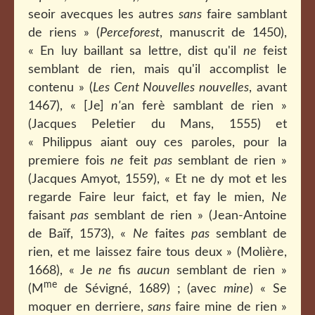
seoir avecques les autres
sans
faire samblant
de riens » (
Perceforest
, manuscrit de 1450),
« En luy baillant sa lettre, dist qu'il
ne
feist
semblant de rien, mais qu'il accomplist le
contenu » (
Les Cent Nouvelles nouvelles
, avant
1467), « [Je]
n'
an ferè samblant de rien »
(Jacques Peletier du Mans, 1555) et
« Philippus aiant ouy ces paroles, pour la
premiere fois
ne
feit
pas
semblant de rien »
(Jacques Amyot, 1559), « Et ne dy mot et les
regarde Faire leur faict, et fay le mien,
Ne
faisant
pas
semblant de rien » (Jean-Antoine
de Baïf, 1573), «
Ne
faites
pas
semblant de
rien, et me laissez faire tous deux » (Molière,
1668), « Je
ne
fis
aucun
semblant de rien »
me
(M
de Sévigné, 1689) ; (avec
mine
) « Se
moquer en derriere,
sans
faire mine de rien »