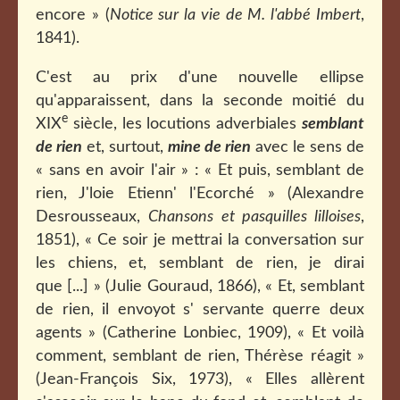
encore » (
Notice sur la vie de M. l'abbé Imbert
,
1841).
C'est au prix d'une nouvelle ellipse
qu'apparaissent, dans la seconde moitié du
e
XIX
siècle, les locutions adverbiales
semblant
de rien
et, surtout,
mine de rien
avec le sens de
« sans en avoir l'air » : « Et puis, semblant de
rien, J'loie Etienn' l'Ecorché » (Alexandre
Desrousseaux,
Chansons et pasquilles lilloises
,
1851), « Ce soir je mettrai la conversation sur
les chiens, et, semblant de rien, je dirai
que [...] » (Julie Gouraud, 1866), « Et, semblant
de rien, il envoyot s' servante querre deux
agents » (Catherine Lonbiec, 1909), « Et voilà
comment, semblant de rien, Thérèse réagit »
(Jean-François Six, 1973), « Elles allèrent