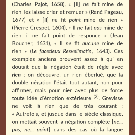
(Charles Pajot, 1658), « [Il]
ne
fait mine de
rien, les laisse crier et remuer » (René Pageau,
1677) et « [Il]
ne
fit
point
mine de rien »
(Pierre Crespet, 1604), « Il
ne
fait
pas
mine de
rien, il ne fait point de responce » (Jean
Boucher, 1631), « Il
ne
fit
aucune
mine de
rien » (
Le facetieux Resveilmatin
, 1643). Ces
exemples anciens prouvent assez à qui en
doutait que la négation était de règle avec
rien
; on découvre, un rien éberlué, que la
double négation l'était tout autant, non pour
affirmer, mais pour nier avec plus de force
(2)
toute idée d'émotion extérieure
. Grevisse
ne voit là rien que de très courant :
« Autrefois, et jusque dans le siècle classique,
on mettait souvent la négation complète [
ne...
pas
,
ne... point
] dans des cas où la langue