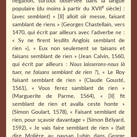
négation, surtout observée dans la langue
e
populaire (du moins à partir du XVII
siècle) :
(avec
semblant
) « [Il] alloit oïr messe, faisant
samblant de riens » (Georges Chastellain, vers
1470, qui écrit par ailleurs avec l'adverbe
ne
:
« Sy ne firent lesdits Anglois semblant de
rien »), « Eux non seulement se taisans et
faisans semblant de rien » (Jean Calvin, 1560,
qui écrit par ailleurs :
Nous laisserons-nous là
tuer, ne faisans semblant de rien ?
), « Le Roy
faisant semblant de rien » (Claude Gousté,
1561), « Vous ferez samblant de rien »
(Marguerite de Parme, 1564), « [Il] fit
semblant de rien et avalla ceste honte »
(Simon Goulart, 1578), « Faisant semblant de
rien, pour sçavoir davantage » (Simon Bélyard,
1592), « Je vais faire semblant de rien » (fait
dire Molière au paysan Lubin dans
George