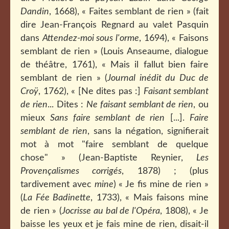
Dandin
, 1668), « Faites semblant de rien » (fait
dire Jean-François Regnard au valet Pasquin
dans
Attendez-moi sous l'orme
, 1694), « Faisons
semblant de rien » (Louis Anseaume, dialogue
de théâtre, 1761), « Mais il fallut bien faire
semblant de rien » (
Journal inédit du Duc de
Croÿ
, 1762), « [Ne dites pas :]
Faisant semblant
de rien
... Dites :
Ne faisant semblant de rien
, ou
mieux
Sans faire semblant de rien
[...].
Faire
semblant de rien
, sans la négation, signifierait
mot à mot "faire semblant de quelque
chose" » (Jean-Baptiste Reynier,
Les
Provençalismes corrigés
, 1878) ; (plus
tardivement avec
mine
) « Je fis mine de rien »
(
La Fée Badinette
, 1733), « Mais faisons mine
de rien » (
Jocrisse au bal de l'Opéra
, 1808), « Je
baisse les yeux et je fais mine de rien, disait-il