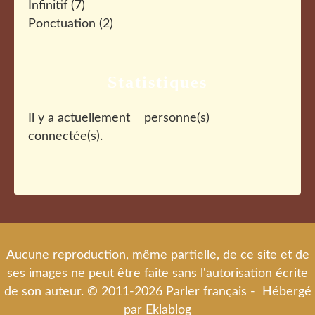
Infinitif
(7)
Ponctuation
(2)
Statistiques
Il y a actuellement
personne(s)
connectée(s).
Aucune reproduction, même partielle, de ce site et de
ses images ne peut être faite sans l'autorisation écrite
de son auteur. © 2011-2026 Parler français - Hébergé
par
Eklablog