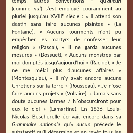
temps, autres conventions − qu'
aucun
(comme
nul
) s'est employé couramment au
e
pluriel jusqu'au XVIII
siècle : « Il attend son
destin sans faire aucunes plaintes » (La
Fontaine), « Aucuns tourments n'ont pu
empêcher les martyrs de confesser leur
religion » (Pascal), « Il ne garda aucunes
mesures » (Bossuet), « Aucuns monstres par
moi domptés jusqu'aujourd'hui » (Racine), « Je
ne me mêlai plus d'aucunes affaires »
(Montesquieu), « Il n'y avait encore aucuns
Chrétiens sur la terre » (Rousseau), « Je n'ose
faire aucuns projets » (Voltaire), « Jamais sans
doute aucunes larmes / N'obscurciront pour
eux le ciel » (Lamartine). En 1836, Louis-
Nicolas Bescherelle écrivait encore dans sa
Grammaire nationale
qu'«
aucun
précède le
substantif qu'il détermine et en revêt tous les