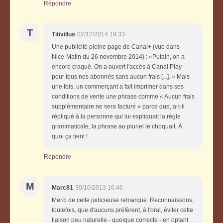
Répondre
T
Titivillus
02/12/2014 19:33
Une publicité pleine page de Canal+ (vue dans
Nice-Matin du 26 novembre 2014) : «Putain, on a
encore craqué. On a ouvert l'accès à Canal Play
pour tous nos abonnés sans aucun frais [...]. » Mais
une fois, un commerçant a fait imprimer dans ses
conditions de vente une phrase comme « Aucun frais
supplémentaire ne sera facturé » parce que, a-t-il
répliqué à la personne qui lui expliquait la règle
grammaticale, la phrase au pluriel le choquait. À
quoi ça tient !
Répondre
M
Marc81
30/10/2013 16:46
Merci de cette judicieuse remarque. Reconnaissons,
toutefois, que d'aucuns préfèrent, à l'oral, éviter cette
liaison peu naturelle - quoique correcte - en optant