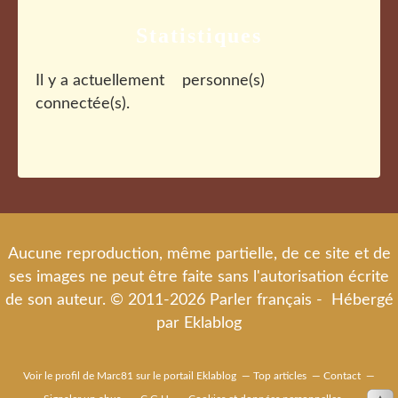
Statistiques
Il y a actuellement
personne(s)
connectée(s).
Aucune reproduction, même partielle, de ce site et de
ses images ne peut être faite sans l'autorisation écrite
de son auteur. © 2011-2026 Parler français - Hébergé
par
Eklablog
Voir le profil de
Marc81
sur le portail Eklablog
Top articles
Contact