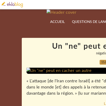
ACCUEIL
QUESTIONS DE LA
Un "ne" peut 
négati
15.
« L'attaque [de l'Iran contre Israël] a été
dans le monde [et] des appels à la retenu
davantage dans la région. » (lu sur marianne
L