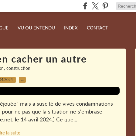
NGUE
VU OU ENTENDU
INDEX
CONTACT
en cacher un autre
,
on
construction
04.2024
…
 "déjouée" mais a suscité de vives condamnations
e pour ne pas que la situation ne s'embrase
.net, le 14 avril 2024.) Ce que...
ire la suite