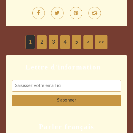
1
2
3
4
5
>
>>
Parler français