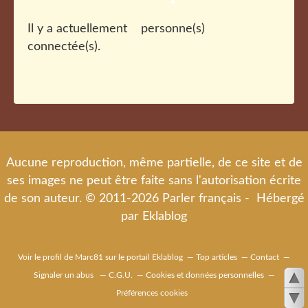
Il y a actuellement
personne(s)
connectée(s).
Aucune reproduction, même partielle, de ce site et de
ses images ne peut être faite sans l'autorisation écrite
de son auteur. © 2011-2026 Parler français - Hébergé
par
Eklablog
Voir le profil de
Marc81
sur le portail Eklablog
Top articles
Contact
Signaler un abus
C.G.U.
Cookies et données personnelles
Préférences cookies