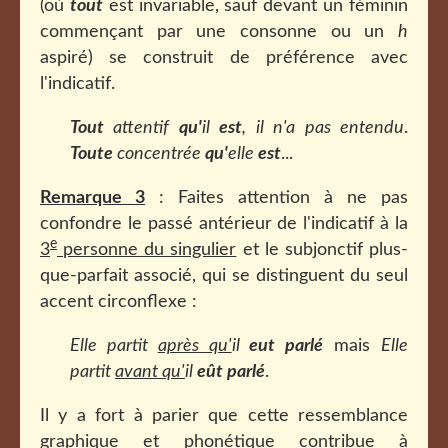
(où
tout
est invariable, sauf devant un féminin
commençant par une consonne ou un
h
aspiré) se construit de préférence avec
l'indicatif.
Tout
attentif
qu'
il
est
, il n'a pas entendu
.
Toute
concentrée
qu'
elle
est
...
Remarque 3
: Faites attention à ne pas
confondre le passé antérieur de l'indicatif à la
e
3
personne du singulier
et le subjonctif plus-
que-parfait associé, qui se distinguent du seul
accent circonflexe :
Elle partit
après qu'
il
eut parlé
mais
Elle
partit
avant qu'
il
eût parlé
.
Il y a fort à parier que cette ressemblance
graphique et phonétique contribue à