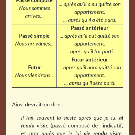
Passé composé
... après qu'il a eu quitté son
Nous sommes
appartement
.
arrivés
...
... après qu'il a été parti
.
Passé antérieur
Passé simple
... après qu'il eut quitté son
Nous arrivâmes...
appartement.
... après qu'il fut parti.
Futur antérieur
Futur
... après qu'il aura quitté son
Nous viendrons...
appartement.
... après qu'il sera parti.
Ainsi devrait-on dire :
Il fait souvent la sieste
après que
je lui
ai
rendu
visite
(passé composé de l'indicatif,
et non
après que je lui
aie rendu
visite
,