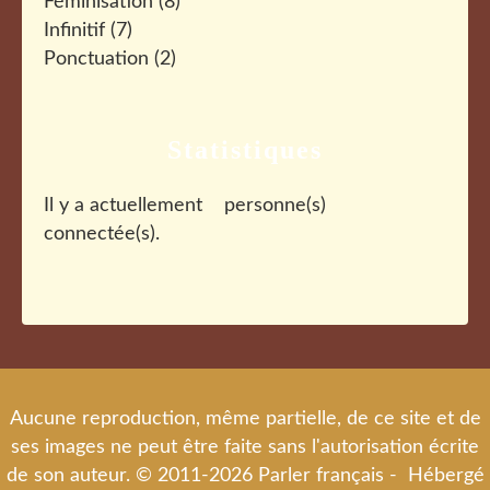
Féminisation
(8)
Infinitif
(7)
Ponctuation
(2)
Statistiques
Il y a actuellement
personne(s)
connectée(s).
Aucune reproduction, même partielle, de ce site et de
ses images ne peut être faite sans l'autorisation écrite
de son auteur. © 2011-2026 Parler français - Hébergé