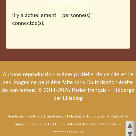
Statistiques
Il y a actuellement
personne(s)
connectée(s).
Aucune reproduction, même partielle, de ce site et de
ses images ne peut être faite sans l'autorisation écrite
de son auteur. © 2011-2026 Parler français - Hébergé
par
Eklablog
Voir le profil de
Marc81
sur le portail Eklablog
Top articles
Contact
Signaler un abus
C.G.U.
Cookies et données personnelles
Préférences cookies