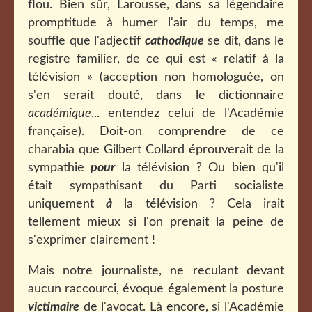
flou. Bien sûr, Larousse, dans sa légendaire
promptitude à humer l'air du temps, me
souffle que l'adjectif
cathodique
se dit, dans le
registre familier, de ce qui est « relatif à la
télévision » (acception non homologuée, on
s'en serait douté, dans le dictionnaire
académique
... entendez celui de l'Académie
française). Doit-on comprendre de ce
charabia que Gilbert Collard éprouverait de la
sympathie
pour
la télévision ? Ou bien qu'il
était sympathisant du Parti socialiste
uniquement
à
la télévision ? Cela irait
tellement mieux si l'on prenait la peine de
s'exprimer clairement !
Mais notre journaliste, ne reculant devant
aucun raccourci, évoque également la posture
victimaire
de l'avocat. Là encore, si l'Académie