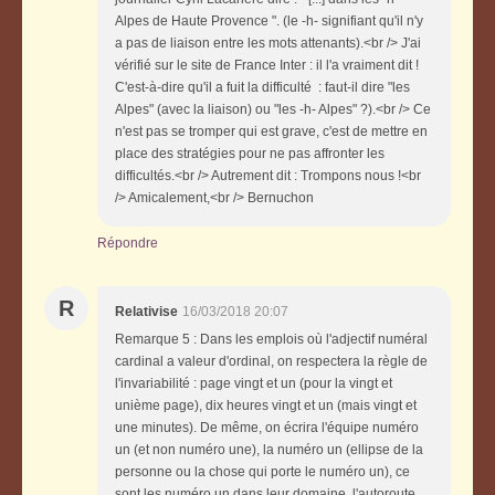
Alpes de Haute Provence ". (le -h- signifiant qu'il n'y
a pas de liaison entre les mots attenants).<br /> J'ai
vérifié sur le site de France Inter : il l'a vraiment dit !
C'est-à-dire qu'il a fuit la difficulté : faut-il dire "les
Alpes" (avec la liaison) ou "les -h- Alpes" ?).<br /> Ce
n'est pas se tromper qui est grave, c'est de mettre en
place des stratégies pour ne pas affronter les
difficultés.<br /> Autrement dit : Trompons nous !<br
/> Amicalement,<br /> Bernuchon
Répondre
R
Relativise
16/03/2018 20:07
Remarque 5 : Dans les emplois où l'adjectif numéral
cardinal a valeur d'ordinal, on respectera la règle de
l'invariabilité : page vingt et un (pour la vingt et
unième page), dix heures vingt et un (mais vingt et
une minutes). De même, on écrira l'équipe numéro
un (et non numéro une), la numéro un (ellipse de la
personne ou la chose qui porte le numéro un), ce
sont les numéro un dans leur domaine, l'autoroute