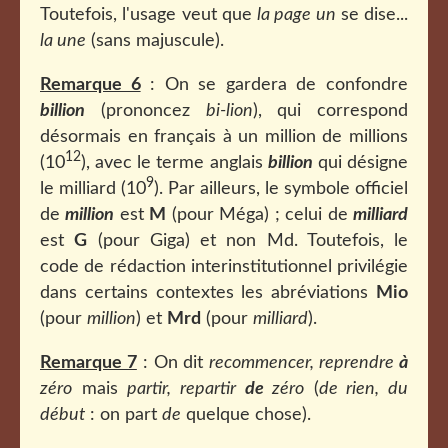
Toutefois, l'usage veut que
la page un
se dise...
la une
(sans majuscule).
Remarque 6
: On se gardera de confondre
billion
(prononcez
bi-lion
), qui correspond
désormais en français à un million de millions
12
(10
), avec le terme anglais
billion
qui désigne
9
le milliard (10
). Par ailleurs, le symbole officiel
de
million
est
M
(pour Méga) ; celui de
milliard
est
G
(pour Giga) et non Md. Toutefois, le
code de rédaction interinstitutionnel privilégie
dans certains contextes les abréviations
Mio
(pour
million
) et
Mrd
(pour
milliard
).
Remarque 7
: On dit
recommencer, reprendre
à
zéro
mais
partir, repartir
de
zéro
(
de rien, du
début
: on part
de
quelque chose).