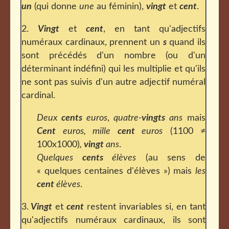
un
(qui donne
une
au féminin),
vingt
et
cent
.
2.
Vingt
et
cent
, en tant qu'adjectifs
numéraux cardinaux, prennent un
s
quand ils
sont précédés d'un nombre (ou d'un
déterminant indéfini) qui les multiplie et qu'ils
ne sont pas suivis d'un autre adjectif numéral
cardinal.
Deux
cents
euros
,
quatre-
vingts
ans
mais
Cent
euros, mille
cent
euros
(1100 ≠
100x1000)
,
vingt
ans
.
Quelques
cents
élèves
(au sens de
« quelques centaines d'élèves ») mais
les
cent
élèves
.
3.
Vingt
et
cent
restent invariables si, en tant
qu'adjectifs numéraux cardinaux, ils sont