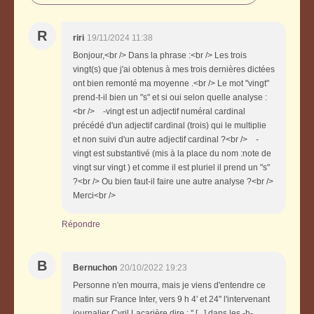
R
riri
19/11/2024 11:38
Bonjour,<br /> Dans la phrase :<br /> Les trois
vingt(s) que j'ai obtenus à mes trois dernières dictées
ont bien remonté ma moyenne .<br /> Le mot "vingt"
prend-t-il bien un "s" et si oui selon quelle analyse :
<br /> -vingt est un adjectif numéral cardinal
précédé d'un adjectif cardinal (trois) qui le multiplie
et non suivi d'un autre adjectif cardinal ?<br /> -
vingt est substantivé (mis à la place du nom :note de
vingt sur vingt ) et comme il est pluriel il prend un "s"
?<br /> Ou bien faut-il faire une autre analyse ?<br />
Merci<br />
Répondre
B
Bernuchon
20/10/2022 19:23
Personne n'en mourra, mais je viens d'entendre ce
matin sur France Inter, vers 9 h 4' et 24'' l'intervenant
journalier Cyril Lacarière dire : " [...] dans les -h-