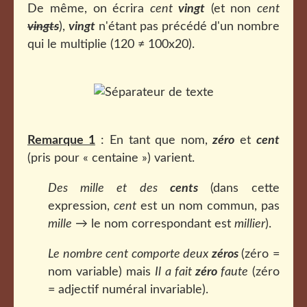
De même, on écrira
cent
vingt
(et non
cent
vingts
),
vingt
n'étant pas précédé d'un nombre
qui le multiplie (120 ≠ 100x20).
Remarque 1
: En tant que nom,
zéro
et
cent
(pris pour « centaine ») varient.
D
es mille et des
cents
(dans cette
expression,
cent
est un nom commun, pas
mille
→ le nom correspondant est
millier
).
Le nombre cent comporte deux
zéros
(zéro =
nom variable) mais
Il a fait
zéro
faute
(zéro
= adjectif numéral invariable).